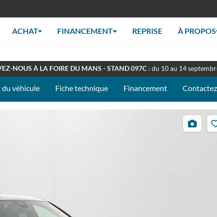
ACHAT
FINANCEMENT
REPRISE
À PROPOS
RT TOUT L'ÉTÉ
: Retrouverez nous en concession à nos horaires habituel
EZ-NOUS À LA FOIRE DU MANS - STAND 097C
: du 10 au 14 septemb
 du véhicule
Fiche technique
Financement
Contacte
30
photos