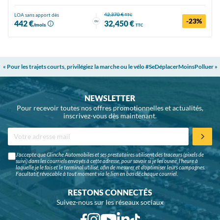
42,370 €
LOA sans apport dès
TTC
-23%
ou
442 €
32,450 €
/mois
TTC
« Pour les trajets courts, privilégiez la marche ou le vélo #SeDéplacerMoinsPolluer »
NEWSLETTER
Pour recevoir toutes nos offres promotionnelles et actualités,
inscrivez-vous dès maintenant.
J'accepte que Glinche Automobiles et ses prestataires utilisent des traceurs (pixels de
suivi) dans les courriels envoyés à cette adresse, pour savoir si je les ouvre, l'heure à
laquelle je le fais et le terminal utilisé, afin de mesurer et d'optimiser leurs campagnes.
Facultatif, révocable à tout moment via le lien en bas de chaque courriel.
RESTONS CONNECTÉS
Suivez-nous sur les réseaux sociaux