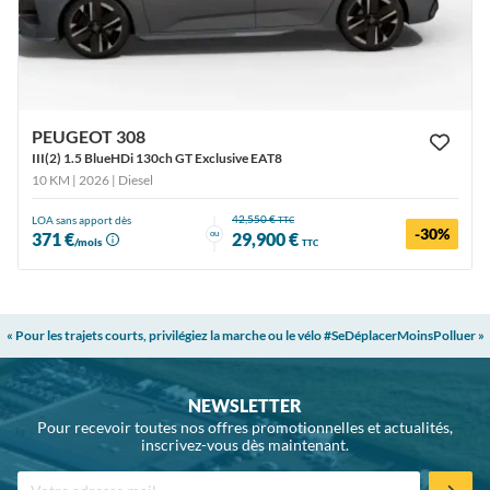
PEUGEOT 308
III(2) 1.5 BlueHDi 130ch GT Exclusive EAT8
10 KM | 2026
| Diesel
42,550 €
LOA sans apport dès
TTC
-30%
ou
371 €
29,900 €
/mois
TTC
« Pour les trajets courts, privilégiez la marche ou le vélo #SeDéplacerMoinsPolluer »
NEWSLETTER
Pour recevoir toutes nos offres promotionnelles et actualités,
inscrivez-vous dès maintenant.