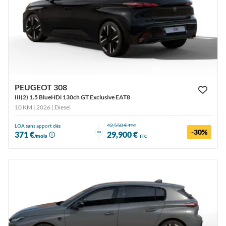
PEUGEOT 308
III(2) 1.5 BlueHDi 130ch GT Exclusive EAT8
10 KM | 2026
| Diesel
42,550 €
LOA sans apport dès
TTC
-30%
ou
371 €
29,900 €
/mois
TTC