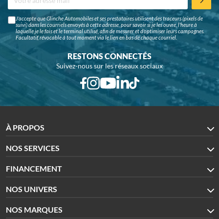
J'accepte que Glinche Automobiles et ses prestataires utilisent des traceurs (pixels de
suivi) dans les courriels envoyés à cette adresse, pour savoir si je les ouvre, l'heure à
laquelle je le fais et le terminal utilisé, afin de mesurer et d'optimiser leurs campagnes.
Facultatif, révocable à tout moment via le lien en bas de chaque courriel.
RESTONS CONNECTÉS
Suivez-nous sur les réseaux sociaux
À PROPOS
NOS SERVICES
FINANCEMENT
NOS UNIVERS
NOS MARQUES