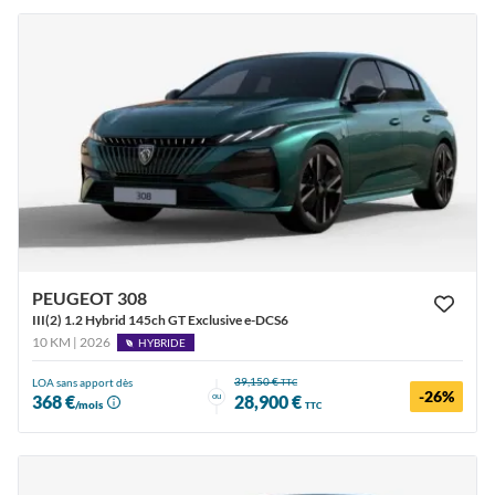
PEUGEOT 308
III(2) 1.2 Hybrid 145ch GT Exclusive e-DCS6
10 KM | 2026
HYBRIDE
39,150 €
LOA sans apport dès
TTC
-26%
ou
368 €
28,900 €
/mois
TTC