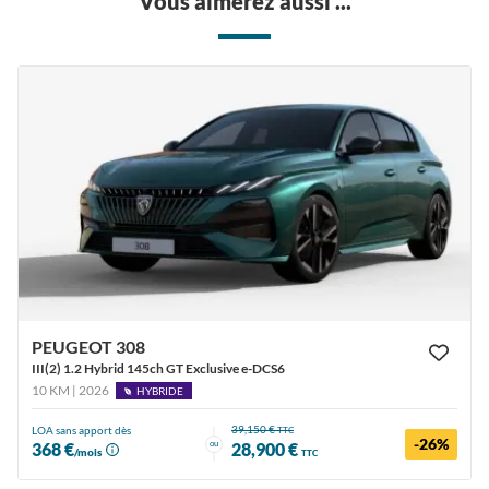
Vous aimerez aussi ...
PEUGEOT 308
III(2) 1.2 Hybrid 145ch GT Exclusive e-DCS6
10 KM | 2026
HYBRIDE
39,150 €
LOA sans apport dès
TTC
-26%
ou
368 €
28,900 €
/mois
TTC