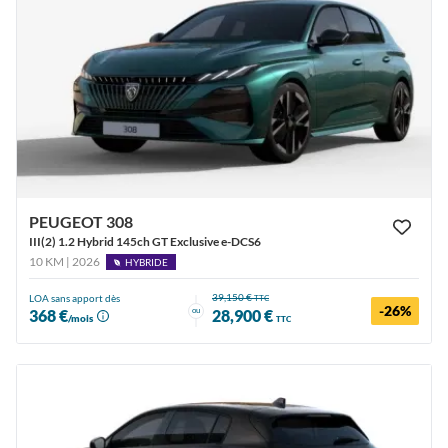
PEUGEOT 308
III(2) 1.2 Hybrid 145ch GT Exclusive e-DCS6
10 KM | 2026
HYBRIDE
39,150 €
LOA sans apport dès
TTC
-26%
ou
368 €
28,900 €
/mois
TTC