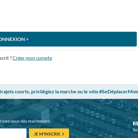
ONNEXION >
scrit ?
Créer mon compte
 trajets courts, privilégiez la marche ou le vélo #SeDéplacerMoi
crivez-vous dès maintenant.
R
Su
JE M'INSCRIS