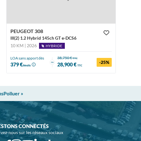
PEUGEOT 308
III(2) 1.2 Hybrid 145ch GT e-DCS6
10 KM | 2026
HYBRIDE
38,750 €
LOA sans apport dès
TTC
-25%
ou
379 €
28,900 €
/mois
TTC
nsPolluer »
ESTONS CONNECTÉS
ivez-nous sur les réseaux sociaux