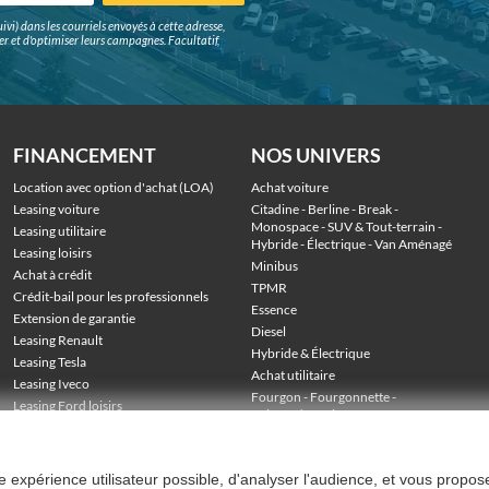
ivi) dans les courriels envoyés à cette adresse,
surer et d'optimiser leurs campagnes. Facultatif,
FINANCEMENT
NOS UNIVERS
Location avec option d'achat (LOA)
Achat voiture
Leasing voiture
Citadine
 - 
Berline
 - 
Break
 - 
Monospace
 - 
SUV & Tout-terrain
 - 
Leasing utilitaire
Hybride
 - 
Électrique
 - 
Van Aménagé
Leasing loisirs
Minibus
Achat à crédit
TPMR
Crédit-bail pour les professionnels
Essence
Extension de garantie
Diesel
Leasing Renault
Hybride & Électrique
Leasing Tesla
Achat utilitaire
Leasing Iveco
Fourgon
 - 
Fourgonnette
 - 
Leasing Ford loisirs
Voiture de société
 - 
Stock véhicules en LOA
Utilitaire grand volume
 - 
Utilitaire benne
 - 
Utilitaire frigo
 - 
Utilitaire plateau
ure expérience utilisateur possible, d'analyser l'audience, et vous propos