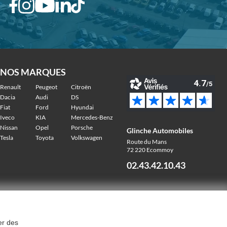
NOS MARQUES
Renault
Peugeot
Citroën
Dacia
Audi
DS
Fiat
Ford
Hyundai
Iveco
KIA
Mercedes-Benz
Nissan
Opel
Porsche
Glinche Automobiles
Tesla
Toyota
Volkswagen
Route du Mans
72 220 Ecommoy
02.43.42.10.43
er des