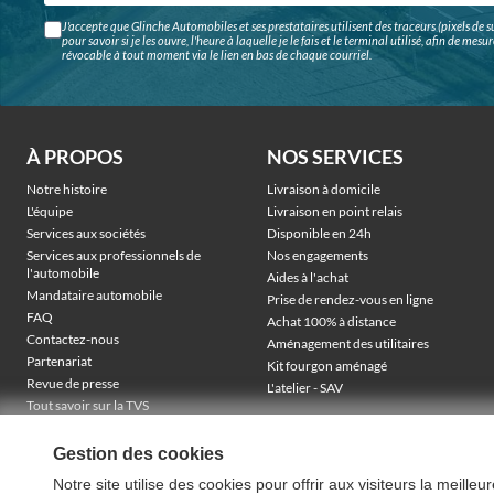
J'accepte que Glinche Automobiles et ses prestataires utilisent des traceurs (pixels de su
pour savoir si je les ouvre, l'heure à laquelle je le fais et le terminal utilisé, afin de me
révocable à tout moment via le lien en bas de chaque courriel.
À PROPOS
NOS SERVICES
Notre histoire
Livraison à domicile
L'équipe
Livraison en point relais
Services aux sociétés
Disponible en 24h
Services aux professionnels de
Nos engagements
l'automobile
Aides à l'achat
Mandataire automobile
Prise de rendez-vous en ligne
FAQ
Achat 100% à distance
Contactez-nous
Aménagement des utilitaires
Partenariat
Kit fourgon aménagé
Revue de presse
L'atelier - SAV
Tout savoir sur la TVS
Véhicules électriques sociétés
TVA récupérable & financement
Gestion des cookies
Notre site utilise des cookies pour offrir aux visiteurs la meille