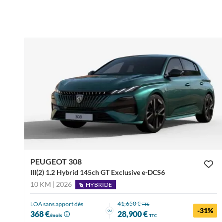
PEUGEOT 308
III(2) 1.2 Hybrid 145ch GT Exclusive e-DCS6
10 KM | 2026
HYBRIDE
41,650 €
LOA sans apport dès
TTC
-31%
ou
368 €
28,900 €
/mois
TTC