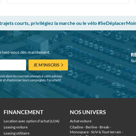
 trajets courts, privilégiez la marche ou le vélo #SeDéplacerMoi
crivez-vous dès maintenant.
R
Su
JE M'INSCRIS
ivi) dans les courriels envoyés à cette adresse,
surer et d'optimiser leurs campagnes. Facultatif,
FINANCEMENT
NOS UNIVERS
Location avec option d'achat (LOA)
Achat voiture
Leasing voiture
Citadine
 - 
Berline
 - 
Break
 - 
Monospace
 - 
SUV & Tout-terrain
 - 
Leasing utilitaire