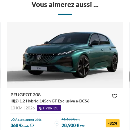
Vous aimerez aussi ...
PEUGEOT 308
III(2) 1.2 Hybrid 145ch GT Exclusive e-DCS6
10 KM | 2026
HYBRIDE
41,650 €
LOA sans apport dès
TTC
-31%
ou
368 €
28,900 €
/mois
TTC