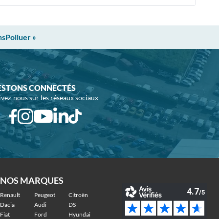
nsPolluer »
ESTONS CONNECTÉS
ivez-nous sur les réseaux sociaux
NOS MARQUES
Renault
Peugeot
Citroën
Dacia
Audi
DS
Fiat
Ford
Hyundai