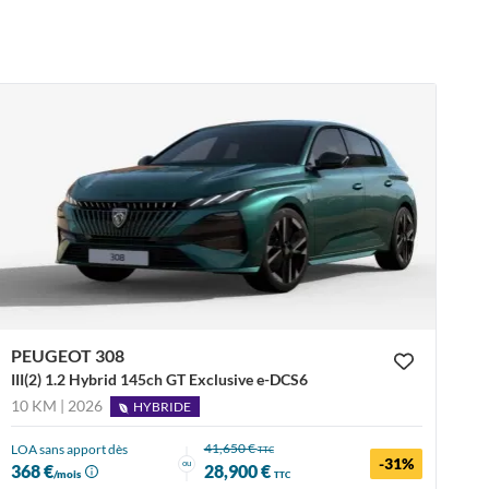
PEUGEOT 308
III(2) 1.2 Hybrid 145ch GT Exclusive e-DCS6
10 KM | 2026
HYBRIDE
41,650 €
LOA sans apport dès
TTC
-31%
ou
368 €
28,900 €
/mois
TTC