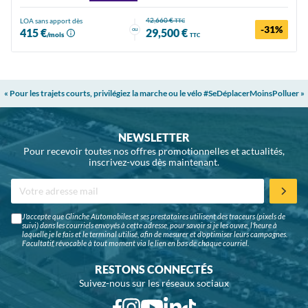
42,660 €
LOA sans apport dès
TTC
-31%
ou
415 €
29,500 €
/mois
TTC
« Pour les trajets courts, privilégiez la marche ou le vélo #SeDéplacerMoinsPolluer »
NEWSLETTER
Pour recevoir toutes nos offres promotionnelles et actualités,
inscrivez-vous dès maintenant.
J'accepte que Glinche Automobiles et ses prestataires utilisent des traceurs (pixels de
suivi) dans les courriels envoyés à cette adresse, pour savoir si je les ouvre, l'heure à
laquelle je le fais et le terminal utilisé, afin de mesurer et d'optimiser leurs campagnes.
Facultatif, révocable à tout moment via le lien en bas de chaque courriel.
RESTONS CONNECTÉS
Suivez-nous sur les réseaux sociaux