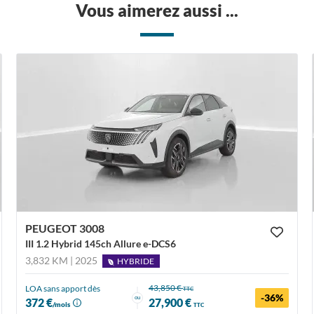
Vous aimerez aussi ...
PEUGEOT 3008
III 1.2 Hybrid 145ch Allure e-DCS6
3,832 KM | 2025
HYBRIDE
43,850 €
LOA sans apport dès
TTC
-36%
ou
372 €
27,900 €
/mois
TTC