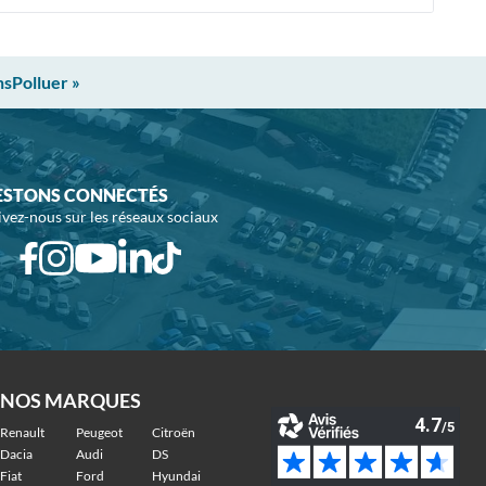
nsPolluer »
ESTONS CONNECTÉS
ivez-nous sur les réseaux sociaux
NOS MARQUES
Renault
Peugeot
Citroën
Dacia
Audi
DS
Fiat
Ford
Hyundai