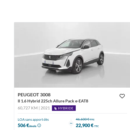
PEUGEOT 3008
II 1.6 Hybrid 225ch Allure Pack e-EAT8
60,727 KM | 2021
HYBRIDE
46,600 €
LOA sans apport dès
TTC
ou
506 €
22,900 €
/mois
TTC