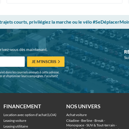
 trajets courts, privilégiez la marche ou le vélo #SeDéplacerMoi
crivez-vous dès maintenant.
R
Su
JE M'INSCRIS
ivi) dans les courriels envoyés à cette adresse,
surer et d'optimiser leurs campagnes. Facultatif,
FINANCEMENT
NOS UNIVERS
Location avec option d'achat (LOA)
Achat voiture
Leasing voiture
Citadine
 - 
Berline
 - 
Break
 - 
Monospace
 - 
SUV & Tout-terrain
 - 
Leasing utilitaire