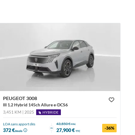
PEUGEOT 3008
III 1.2 Hybrid 145ch Allure e-DCS6
3,451 KM | 2025
HYBRIDE
43,850 €
LOA sans apport dès
TTC
-36%
ou
372 €
27,900 €
/mois
TTC