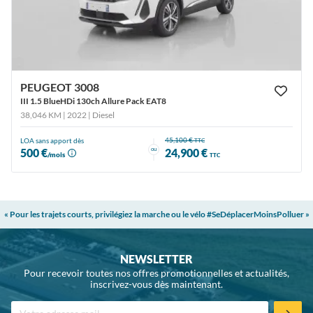
PEUGEOT 3008
III 1.5 BlueHDi 130ch Allure Pack EAT8
38,046 KM | 2022
| Diesel
45,100 €
LOA sans apport dès
TTC
ou
500 €
24,900 €
/mois
TTC
« Pour les trajets courts, privilégiez la marche ou le vélo #SeDéplacerMoinsPolluer »
NEWSLETTER
Pour recevoir toutes nos offres promotionnelles et actualités,
inscrivez-vous dès maintenant.