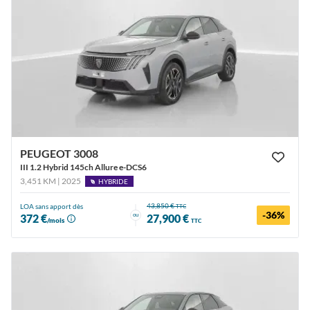
PEUGEOT 3008
III 1.2 Hybrid 145ch Allure e-DCS6
3,451 KM | 2025
HYBRIDE
43,850 €
LOA sans apport dès
TTC
-36%
ou
372 €
27,900 €
/mois
TTC