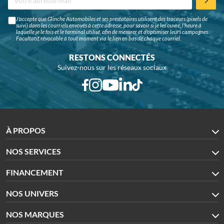
J'accepte que Glinche Automobiles et ses prestataires utilisent des traceurs (pixels de
suivi) dans les courriels envoyés à cette adresse, pour savoir si je les ouvre, l'heure à
laquelle je le fais et le terminal utilisé, afin de mesurer et d'optimiser leurs campagnes.
Facultatif, révocable à tout moment via le lien en bas de chaque courriel.
RESTONS CONNECTÉS
Suivez-nous sur les réseaux sociaux
À PROPOS
NOS SERVICES
FINANCEMENT
NOS UNIVERS
NOS MARQUES