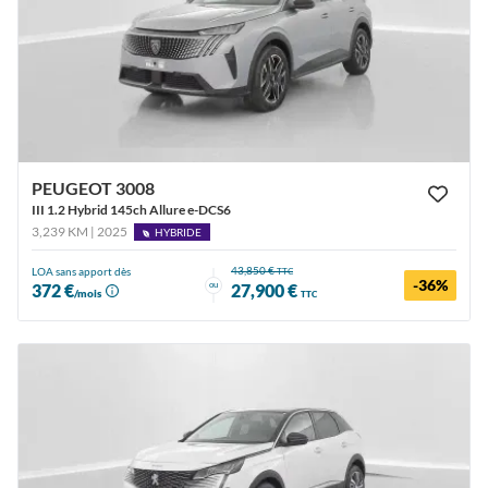
PEUGEOT 3008
III 1.2 Hybrid 145ch Allure e-DCS6
3,239 KM | 2025
HYBRIDE
43,850 €
LOA sans apport dès
TTC
-36%
ou
372 €
27,900 €
/mois
TTC