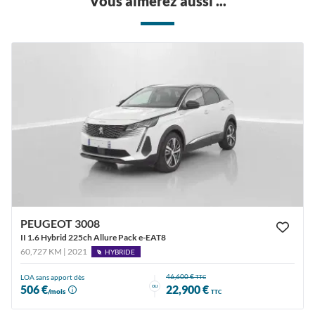
Vous aimerez aussi ...
PEUGEOT 3008
II 1.6 Hybrid 225ch Allure Pack e-EAT8
60,727 KM | 2021
HYBRIDE
46,600 €
LOA sans apport dès
TTC
ou
506 €
22,900 €
/mois
TTC