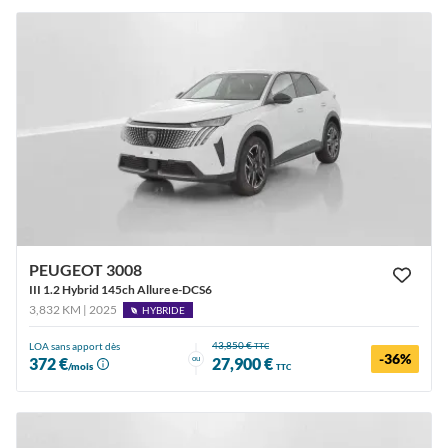
PEUGEOT 3008
III 1.2 Hybrid 145ch Allure e-DCS6
3,832 KM | 2025
HYBRIDE
43,850 €
LOA sans apport dès
TTC
-36%
ou
372 €
27,900 €
/mois
TTC