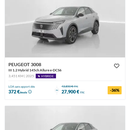
PEUGEOT 3008
III 1.2 Hybrid 145ch Allure e-DCS6
3,451 KM | 2025
HYBRIDE
43,850 €
LOA sans apport dès
TTC
-36%
ou
372 €
27,900 €
/mois
TTC