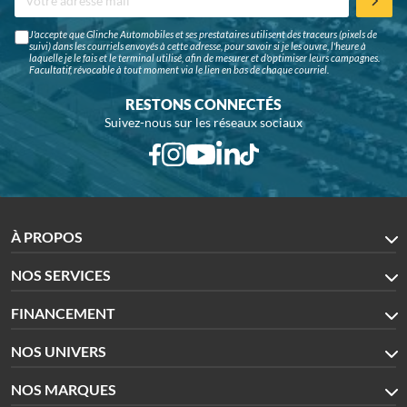
J'accepte que Glinche Automobiles et ses prestataires utilisent des traceurs (pixels de
suivi) dans les courriels envoyés à cette adresse, pour savoir si je les ouvre, l'heure à
laquelle je le fais et le terminal utilisé, afin de mesurer et d'optimiser leurs campagnes.
Facultatif, révocable à tout moment via le lien en bas de chaque courriel.
RESTONS CONNECTÉS
Suivez-nous sur les réseaux sociaux
À PROPOS
NOS SERVICES
FINANCEMENT
NOS UNIVERS
NOS MARQUES