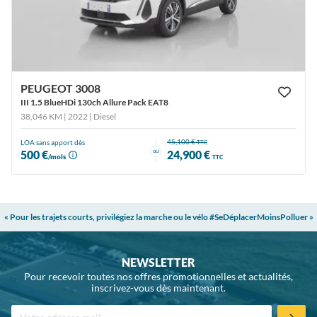
PEUGEOT 3008
III 1.5 BlueHDi 130ch Allure Pack EAT8
38,046 KM | 2022
| Diesel
45,100 €
LOA sans apport dès
TTC
ou
500 €
24,900 €
/mois
TTC
« Pour les trajets courts, privilégiez la marche ou le vélo #SeDéplacerMoinsPolluer »
NEWSLETTER
Pour recevoir toutes nos offres promotionnelles et actualités,
inscrivez-vous dès maintenant.