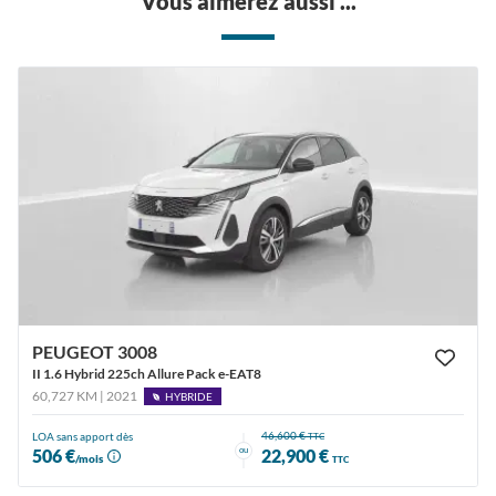
Vous aimerez aussi ...
PEUGEOT 3008
II 1.6 Hybrid 225ch Allure Pack e-EAT8
60,727 KM | 2021
HYBRIDE
46,600 €
LOA sans apport dès
TTC
ou
506 €
22,900 €
/mois
TTC