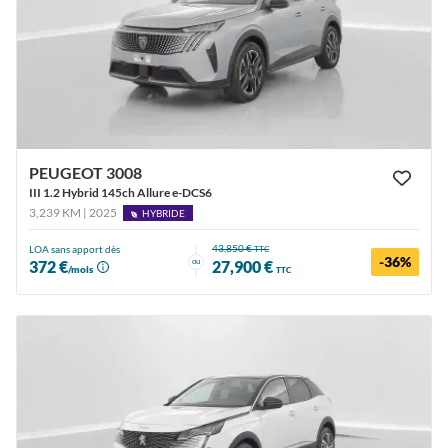
PEUGEOT 3008
III 1.2 Hybrid 145ch Allure e-DCS6
3,239 KM | 2025
HYBRIDE
43,850 €
LOA sans apport dès
TTC
-36%
ou
372 €
27,900 €
/mois
TTC