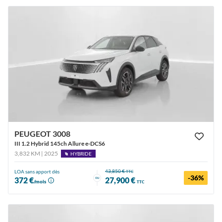
PEUGEOT 3008
III 1.2 Hybrid 145ch Allure e-DCS6
3,832 KM | 2025
HYBRIDE
43,850 €
LOA sans apport dès
TTC
-36%
ou
372 €
27,900 €
/mois
TTC