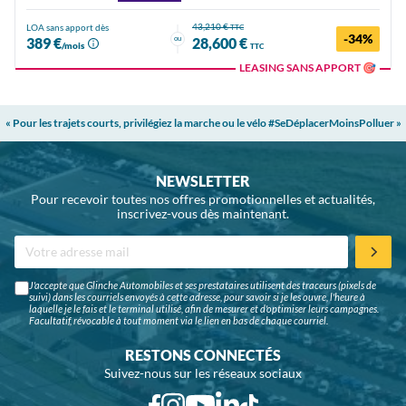
43,210 €
LOA sans apport dès
TTC
-34%
ou
389 €
28,600 €
/mois
TTC
LEASING SANS APPORT 🎯
« Pour les trajets courts, privilégiez la marche ou le vélo #SeDéplacerMoinsPolluer »
NEWSLETTER
Pour recevoir toutes nos offres promotionnelles et actualités,
inscrivez-vous dès maintenant.
J'accepte que Glinche Automobiles et ses prestataires utilisent des traceurs (pixels de
suivi) dans les courriels envoyés à cette adresse, pour savoir si je les ouvre, l'heure à
laquelle je le fais et le terminal utilisé, afin de mesurer et d'optimiser leurs campagnes.
Facultatif, révocable à tout moment via le lien en bas de chaque courriel.
RESTONS CONNECTÉS
Suivez-nous sur les réseaux sociaux