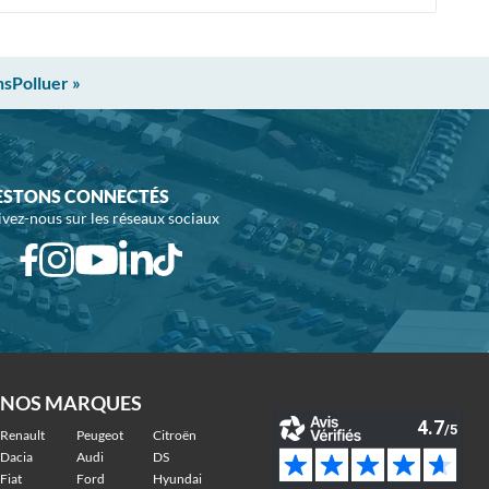
nsPolluer »
ESTONS CONNECTÉS
ivez-nous sur les réseaux sociaux
NOS MARQUES
Renault
Peugeot
Citroën
Dacia
Audi
DS
Fiat
Ford
Hyundai