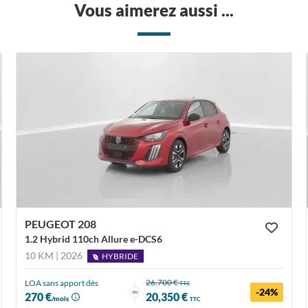
Vous aimerez aussi ...
PEUGEOT 208
1.2 Hybrid 110ch Allure e-DCS6
10 KM | 2026
HYBRIDE
26,700 €
LOA sans apport dès
TTC
-24%
ou
270 €
20,350 €
/mois
TTC