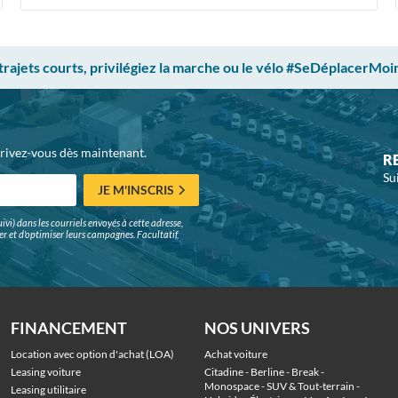
 trajets courts, privilégiez la marche ou le vélo #SeDéplacerMoi
crivez-vous dès maintenant.
R
Su
JE M'INSCRIS
ivi) dans les courriels envoyés à cette adresse,
surer et d'optimiser leurs campagnes. Facultatif,
FINANCEMENT
NOS UNIVERS
Location avec option d'achat (LOA)
Achat voiture
Leasing voiture
Citadine
 - 
Berline
 - 
Break
 - 
Monospace
 - 
SUV & Tout-terrain
 - 
Leasing utilitaire