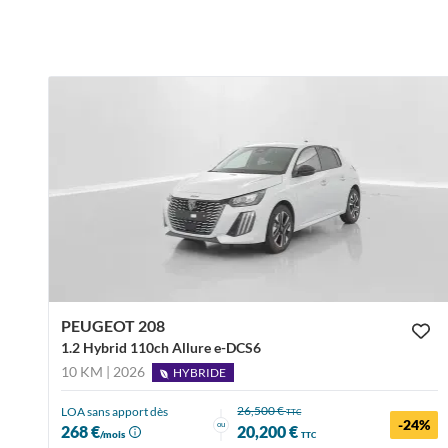
PEUGEOT 208
1.2 Hybrid 110ch Allure e-DCS6
10 KM | 2026
HYBRIDE
26,500 €
LOA sans apport dès
TTC
-24%
ou
268 €
20,200 €
/mois
TTC