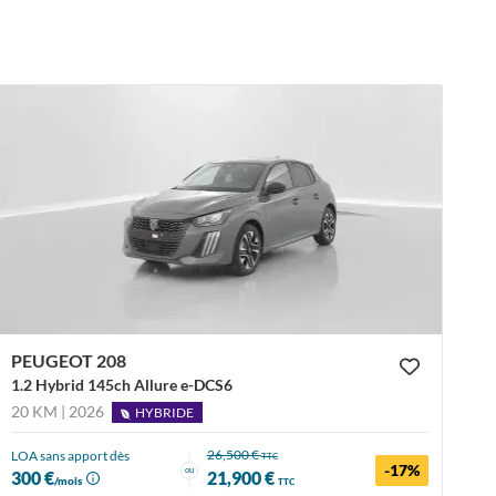
PEUGEOT 208
1.2 Hybrid 145ch Allure e-DCS6
20 KM | 2026
HYBRIDE
26,500 €
LOA sans apport dès
TTC
-17%
ou
300 €
21,900 €
/mois
TTC