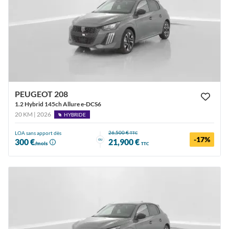
PEUGEOT 208
1.2 Hybrid 145ch Allure e-DCS6
20 KM | 2026
HYBRIDE
26,500 €
LOA sans apport dès
TTC
-17%
ou
300 €
21,900 €
/mois
TTC