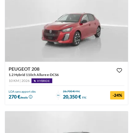
PEUGEOT 208
1.2 Hybrid 110ch Allure e-DCS6
10 KM | 2026
HYBRIDE
26,700 €
LOA sans apport dès
TTC
-24%
ou
270 €
20,350 €
/mois
TTC