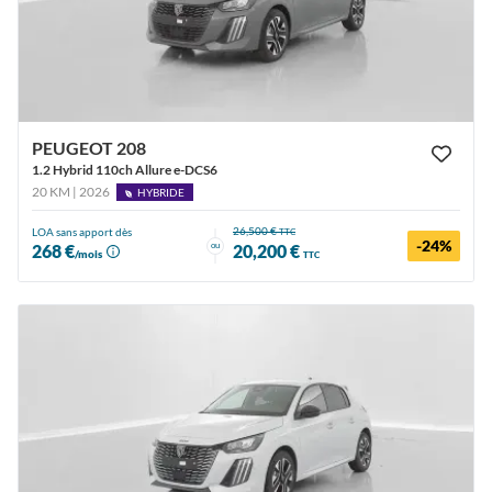
PEUGEOT 208
1.2 Hybrid 110ch Allure e-DCS6
20 KM | 2026
HYBRIDE
26,500 €
LOA sans apport dès
TTC
-24%
ou
268 €
20,200 €
/mois
TTC