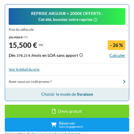
REPRISE ARGUS®️ + 2000€ OFFERTS :
Cet été, boostez votre reprise
Prix du véhicule :
20,900 €
TTC
15,500 €
- 26 %
TTC
Dès
/mois en LOA sans apport
Calculer
378.21 €
Voir le détail du prix
Avez-vous un code promo ?
Choisir le mode de
livraison
Devis gratuit
Réserver
(sans engagement)
Une question ?
Faites vous rappeler gratuitement