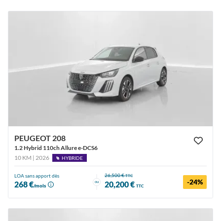
PEUGEOT 208
1.2 Hybrid 110ch Allure e-DCS6
10 KM | 2026
HYBRIDE
26,500 €
LOA sans apport dès
TTC
-24%
ou
268 €
20,200 €
/mois
TTC