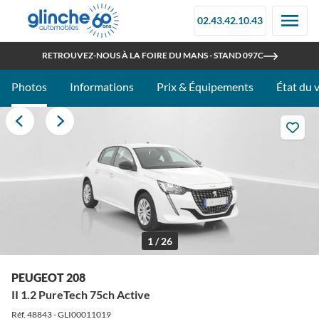
02.43.42.10.43
OUVERT TOUT L'ÉTÉ
RETROUVEZ-NOUS À LA FOIRE DU MANS - STAND 097C
Photos
Informations
Prix & Équipements
État du 
1 / 26
PEUGEOT 208
II 1.2 PureTech 75ch Active
Réf. 48843 - GLI00011019