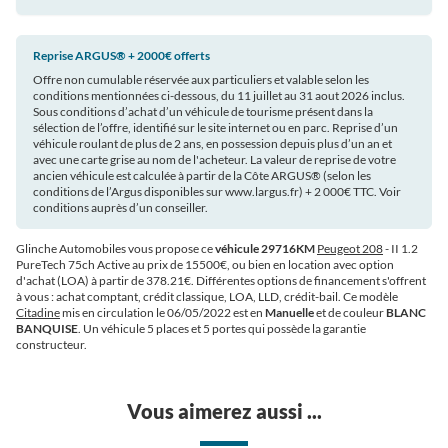
Reprise ARGUS®️ + 2000€ offerts
Offre non cumulable réservée aux particuliers et valable selon les
conditions mentionnées ci-dessous, du 11 juillet au 31 aout 2026 inclus.
Sous conditions d’achat d’un véhicule de tourisme présent dans la
sélection de l’offre, identifié sur le site internet ou en parc. Reprise d’un
véhicule roulant de plus de 2 ans, en possession depuis plus d’un an et
avec une carte grise au nom de l'acheteur. La valeur de reprise de votre
ancien véhicule est calculée à partir de la Côte ARGUS®️ (selon les
conditions de l’Argus disponibles sur www.largus.fr) + 2 000€ TTC. Voir
conditions auprès d’un conseiller.
Glinche Automobiles vous propose ce
véhicule 29716KM
Peugeot 208
- II 1.2
PureTech 75ch Active au prix de 15500€
, ou bien en location avec option
d'achat (LOA) à partir de 378.21€
. Différentes options de financement s'offrent
à vous : achat comptant, crédit classique, LOA, LLD, crédit-bail. Ce modèle
Citadine
mis en circulation le 06/05/2022 est en
Manuelle
et de couleur
BLANC
BANQUISE
. Un véhicule 5 places et 5 portes qui possède la garantie
constructeur.
Vous aimerez aussi ...