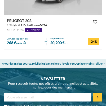
PEUGEOT 208
1.2 Hybrid 110ch Allure e-DCS6
10 KM | 2026
HYBRIDE
26,500 €
LOA sans apport dès
TTC
-24%
ou
268 €
20,200 €
/mois
TTC
« Pour les trajets courts, privilégiez la marche ou le vélo #SeDéplacerMoinsPolluer »
NEWSLETTER
Pour recevoir toutes nos offres promotionnelles et actualités,
inscrivez-vous dès maintenant.
J'accepte que Glinche Automobiles et ses prestataires utilisent des traceurs (pixels de