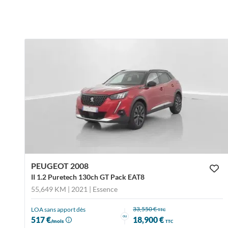
PEUGEOT 2008
II 1.2 Puretech 130ch GT Pack EAT8
55,649 KM | 2021
| Essence
33,550 €
LOA sans apport dès
TTC
ou
517 €
18,900 €
/mois
TTC