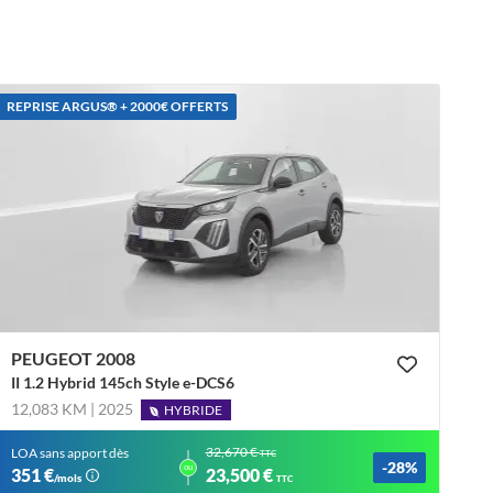
REPRISE ARGUS®️ + 2000€ OFFERTS
PEUGEOT 2008
II 1.2 Hybrid 145ch Style e-DCS6
12,083 KM | 2025
HYBRIDE
32,670 €
LOA sans apport dès
TTC
-28%
ou
351 €
23,500 €
/mois
TTC