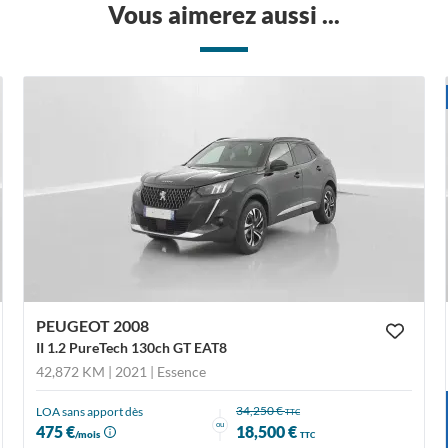
Vous aimerez aussi ...
PEUGEOT 2008
II 1.2 PureTech 130ch GT EAT8
42,872 KM | 2021
| Essence
34,250 €
LOA sans apport dès
TTC
ou
475 €
18,500 €
/mois
TTC