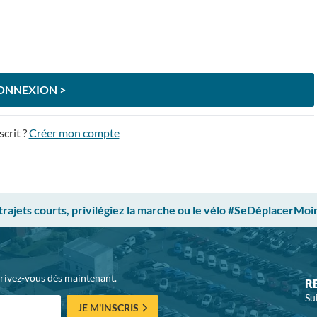
ONNEXION >
scrit ?
Créer mon compte
 trajets courts, privilégiez la marche ou le vélo #SeDéplacerMoi
crivez-vous dès maintenant.
R
Su
JE M'INSCRIS