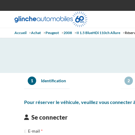
Accueil
>
Achat
>
Peugeot
>
2008
>
II 1.5 BlueHDi 110ch Allure
>
Réser
1
Identification
2
Pour réserver le véhicule, veuillez vous connecter
Se connecter
E-mail