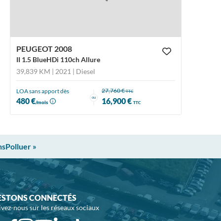
PEUGEOT 2008
II 1.5 BlueHDi 110ch Allure
39,839 KM | 2021
| Diesel
27,760 €
LOA sans apport dès
TTC
ou
480 €
16,900 €
/mois
TTC
nsPolluer »
ESTONS CONNECTÉS
ivez-nous sur les réseaux sociaux