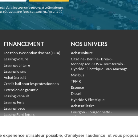
ivi) dans les courriels envoyés à cette adresse,
surer et d'optimiser leurs campagnes. Facultatif,
FINANCEMENT
NOS UNIVERS
Location avec option d'achat (LOA)
Achat voiture
Leasing voiture
Citadine
 - 
Berline
 - 
Break
 - 
Monospace
 - 
SUV & Tout-terrain
 - 
Leasing utilitaire
Hybride
 - 
Électrique
 - 
Van Aménagé
Leasing loisirs
Minibus
Achat à crédit
TPMR
Crédit-bail pour les professionnels
Essence
Extension de garantie
Diesel
Leasing Renault
Hybride & Électrique
Leasing Tesla
Achat utilitaire
Leasing Iveco
Fourgon
 - 
Fourgonnette
 - 
Leasing Ford loisirs
Voiture de société
 - 
Stock véhicules en LOA
Utilitaire grand volume
 - 
Utilitaire benne
 - 
Utilitaire frigo
 - 
Utilitaire plateau
ure expérience utilisateur possible, d'analyser l'audience, et vous propos