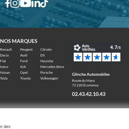
NOS MARQUES
Renault
Peugeot
Citroën
Dacia
Audi
DS
Fiat
Ford
Hyundai
Iveco
KIA
Mercedes-Benz
Nissan
Opel
Porsche
Glinche Automobiles
Tesla
Toyota
Volkswagen
Route du Mans
72 220 Ecommoy
02.43.42.10.43
er des