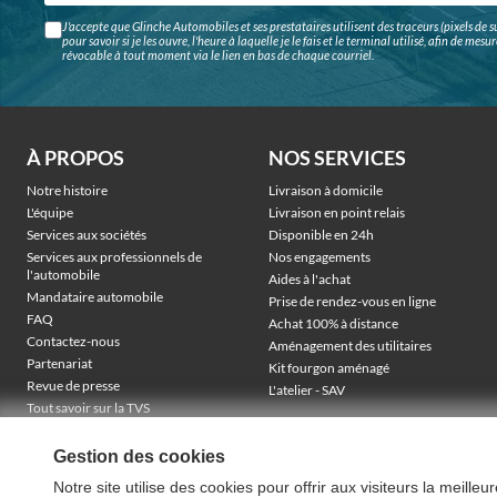
J'accepte que Glinche Automobiles et ses prestataires utilisent des traceurs (pixels de su
pour savoir si je les ouvre, l'heure à laquelle je le fais et le terminal utilisé, afin de me
révocable à tout moment via le lien en bas de chaque courriel.
À PROPOS
NOS SERVICES
Notre histoire
Livraison à domicile
L'équipe
Livraison en point relais
Services aux sociétés
Disponible en 24h
Services aux professionnels de
Nos engagements
l'automobile
Aides à l'achat
Mandataire automobile
Prise de rendez-vous en ligne
FAQ
Achat 100% à distance
Contactez-nous
Aménagement des utilitaires
Partenariat
Kit fourgon aménagé
Revue de presse
L'atelier - SAV
Tout savoir sur la TVS
Véhicules électriques sociétés
TVA récupérable & financement
Gestion des cookies
Notre site utilise des cookies pour offrir aux visiteurs la meille