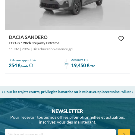
DACIA SANDERO
ECO-G 120ch Stepway Extrême
11 KM | 2026
| Bicarburation essence gpl
20,000 €
LOA sans apport dès
TTC
ou
254 €
19,450 €
/mois
TTC
« Pour les trajets courts, privilégiez la marche ou le vélo #SeDéplacerMoinsPolluer »
NEWSLETTER
Pour recevoir toutes nos offres promotionnelles et actualités,
inscrivez-vous dès maintenant.