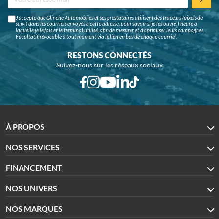
J'accepte que Glinche Automobiles et ses prestataires utilisent des traceurs (pixels de
suivi) dans les courriels envoyés à cette adresse, pour savoir si je les ouvre, l'heure à
laquelle je le fais et le terminal utilisé, afin de mesurer et d'optimiser leurs campagnes.
Facultatif, révocable à tout moment via le lien en bas de chaque courriel.
RESTONS CONNECTÉS
Suivez-nous sur les réseaux sociaux
À PROPOS
NOS SERVICES
FINANCEMENT
NOS UNIVERS
NOS MARQUES