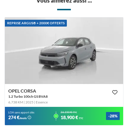
Vous aimerez aussi ...
REPRISE ARGUS®️ + 2000€ OFFERTS
OPEL CORSA
1.2 Turbo 100ch GS BVA8
6,738 KM | 2025
| Essence
26,150 €
LOA sans apport dès
TTC
-28%
ou
274 €
18,900 €
/mois
TTC