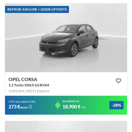
REPRISE ARGUS®️ + 2000€ OFFERTS
OPEL CORSA
1.2 Turbo 100ch GS BVA8
5,691 KM | 2025
| Essence
26,150 €
LOA sans apport dès
TTC
-28%
ou
273 €
18,900 €
/mois
TTC