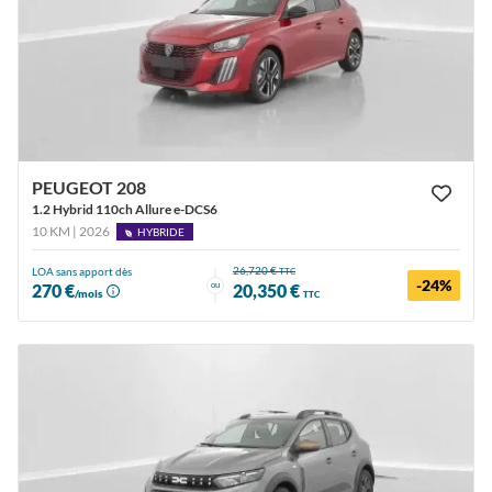
PEUGEOT 208
1.2 Hybrid 110ch Allure e-DCS6
10 KM | 2026
HYBRIDE
26,720 €
LOA sans apport dès
TTC
-24%
ou
270 €
20,350 €
/mois
TTC