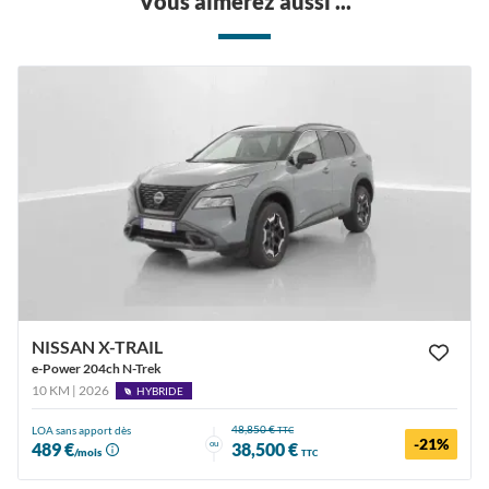
Vous aimerez aussi ...
NISSAN X-TRAIL
e-Power 204ch N-Trek
10 KM | 2026
HYBRIDE
48,850 €
LOA sans apport dès
TTC
-21%
ou
489 €
38,500 €
/mois
TTC