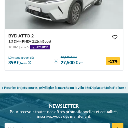
BYD ATTO 2
1.5 DM-i PHEV 212ch Boost
10 KM | 2026
HYBRIDE
30,740 €
LOA sans apport dès
TTC
-11%
ou
399 €
27,500 €
/mois
TTC
« Pour les trajets courts, privilégiez la marche ou le vélo #SeDéplacerMoinsPolluer »
NEWSLETTER
Pour recevoir toutes nos offres promotionnelles et actualités,
inscrivez-vous dès maintenant.