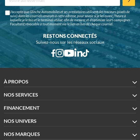
J'accepte que Glinche Automobiles et ses prestataires utilisent des traceurs (pixels de
suivi) dans les courriels envoyés à cette adresse, pour savoir si je les ouvre, l'heure à
laquelle je le fais et le terminal utilisé, afin de mesurer et d'optimiser leurs campagnes.
Facultatif, révocable à tout moment via le lien en bas de chaque courriel.
RESTONS CONNECTÉS
Suivez-nous sur les réseaux sociaux
À PROPOS
NOS SERVICES
FINANCEMENT
NOS UNIVERS
NOS MARQUES