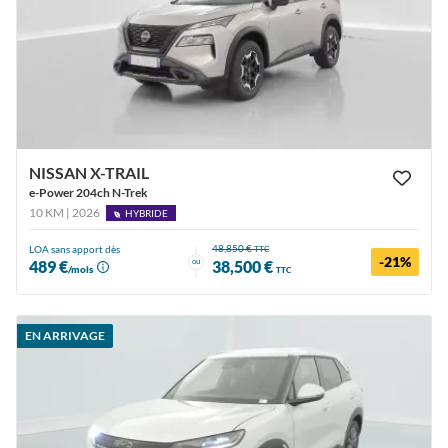
NISSAN X-TRAIL
e-Power 204ch N-Trek
10 KM | 2026
HYBRIDE
48,850 €
LOA sans apport dès
TTC
-21%
ou
489 €
38,500 €
/mois
TTC
EN ARRIVAGE