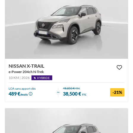
NISSAN X-TRAIL
e-Power 204ch N-Trek
10 KM | 2026
HYBRIDE
48,850 €
LOA sans apport dès
TTC
-21%
ou
489 €
38,500 €
/mois
TTC