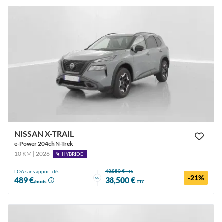
NISSAN X-TRAIL
e-Power 204ch N-Trek
10 KM | 2026
HYBRIDE
48,850 €
LOA sans apport dès
TTC
-21%
ou
489 €
38,500 €
/mois
TTC