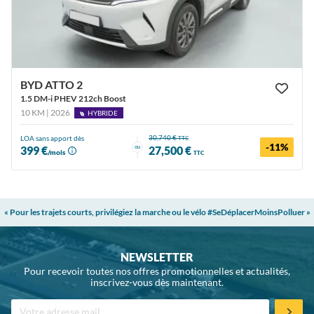
BYD ATTO 2
1.5 DM-i PHEV 212ch Boost
10 KM | 2026
HYBRIDE
30,740 €
LOA sans apport dès
TTC
-11%
ou
399 €
27,500 €
/mois
TTC
« Pour les trajets courts, privilégiez la marche ou le vélo #SeDéplacerMoinsPolluer »
NEWSLETTER
Pour recevoir toutes nos offres promotionnelles et actualités,
inscrivez-vous dès maintenant.