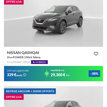
OFFRE LOA
NISSAN QASHQAI
III e-POWER 190ch Tekna
17,670 KM | 2023
HYBRIDE
46,950 €
LOA sans apport dès
TTC
-38%
ou
339 €
29,300 €
/mois
TTC
REPRISE ARGUS®️ + 2000€ OFFERTS
OFFRE LOA