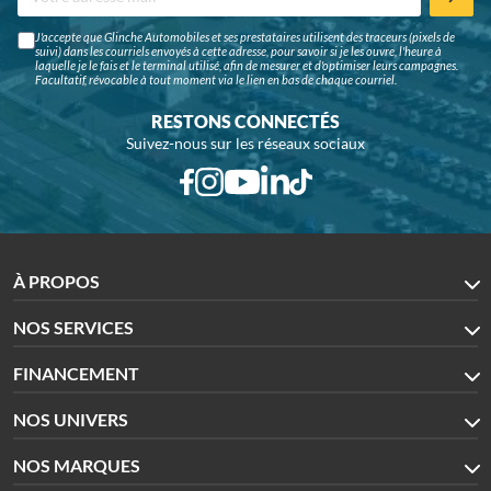
J'accepte que Glinche Automobiles et ses prestataires utilisent des traceurs (pixels de
suivi) dans les courriels envoyés à cette adresse, pour savoir si je les ouvre, l'heure à
laquelle je le fais et le terminal utilisé, afin de mesurer et d'optimiser leurs campagnes.
Facultatif, révocable à tout moment via le lien en bas de chaque courriel.
RESTONS CONNECTÉS
Suivez-nous sur les réseaux sociaux
À PROPOS
NOS SERVICES
FINANCEMENT
NOS UNIVERS
NOS MARQUES