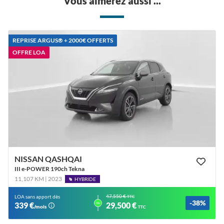
Vous aimerez aussi ...
REPRISE ARGUS®️ + 2000€ OFFERTS
OFFRE LOA
NISSAN QASHQAI
III e-POWER 190ch Tekna
11,107 KM | 2023
HYBRIDE
47,550 €
LOA sans apport dès
TTC
-38%
ou
339 €
29,500 €
/mois
TTC