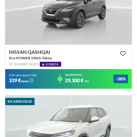
NISSAN QASHQAI
III e-POWER 190ch Tekna
17,214 KM | 2023
HYBRIDE
46,950 €
LOA sans apport dès
TTC
-38%
ou
339 €
29,300 €
/mois
TTC
EN ARRIVAGE