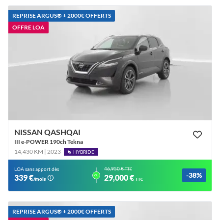
REPRISE ARGUS®️ + 2000€ OFFERTS
OFFRE LOA
NISSAN QASHQAI
III e-POWER 190ch Tekna
14,430 KM | 2023
HYBRIDE
46,950 €
LOA sans apport dès
TTC
-38%
ou
339 €
29,000 €
/mois
TTC
REPRISE ARGUS®️ + 2000€ OFFERTS