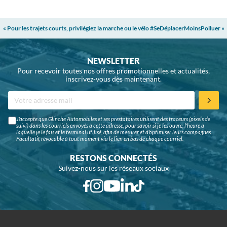
« Pour les trajets courts, privilégiez la marche ou le vélo #SeDéplacerMoinsPolluer »
NEWSLETTER
Pour recevoir toutes nos offres promotionnelles et actualités,
inscrivez-vous dès maintenant.
J'accepte que Glinche Automobiles et ses prestataires utilisent des traceurs (pixels de
suivi) dans les courriels envoyés à cette adresse, pour savoir si je les ouvre, l'heure à
laquelle je le fais et le terminal utilisé, afin de mesurer et d'optimiser leurs campagnes.
Facultatif, révocable à tout moment via le lien en bas de chaque courriel.
RESTONS CONNECTÉS
Suivez-nous sur les réseaux sociaux