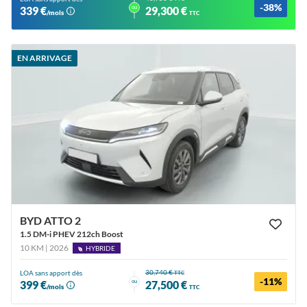
-38%
ou
339 €
29,300 €
/mois
TTC
EN ARRIVAGE
BYD ATTO 2
1.5 DM-i PHEV 212ch Boost
10 KM | 2026
HYBRIDE
30,740 €
LOA sans apport dès
TTC
-11%
ou
399 €
27,500 €
/mois
TTC