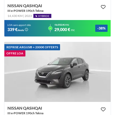
NISSAN QASHQAI
III e-POWER 190ch Tekna
14,430 KM | 2023
HYBRIDE
46,950 €
LOA sans apport dès
TTC
-38%
ou
339 €
29,000 €
/mois
TTC
REPRISE ARGUS®️ + 2000€ OFFERTS
OFFRE LOA
NISSAN QASHQAI
III e-POWER 190ch Tekna