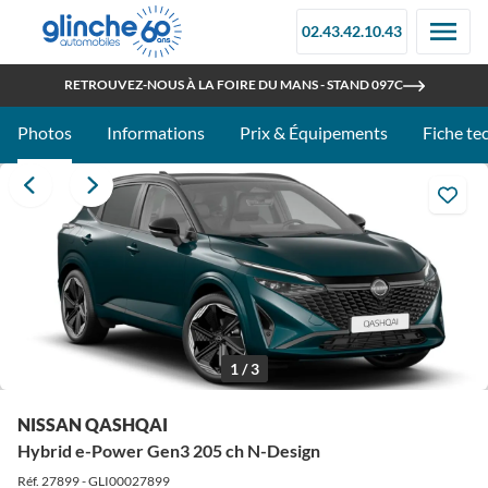
02.43.42.10.43
OUVERT TOUT L'ÉTÉ
RETROUVEZ-NOUS À LA FOIRE DU MANS - STAND 097C
Photos
Informations
Prix & Équipements
Fiche te
1 / 3
NISSAN QASHQAI
Hybrid e-Power Gen3 205 ch N-Design
Réf. 27899 - GLI00027899