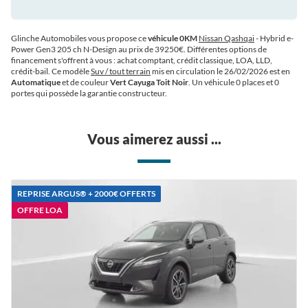
Glinche Automobiles vous propose ce
véhicule 0KM
Nissan Qashqai
- Hybrid e-
Power Gen3 205 ch N-Design au prix de 39250€
. Différentes options de
financement s'offrent à vous : achat comptant, crédit classique, LOA, LLD,
crédit-bail. Ce modèle
Suv / tout terrain
mis en circulation le 26/02/2026 est en
Automatique
et de couleur
Vert Cayuga Toit Noir
. Un véhicule 0 places et 0
portes qui possède la garantie constructeur.
Vous aimerez aussi ...
REPRISE ARGUS®️ + 2000€ OFFERTS
OFFRE LOA