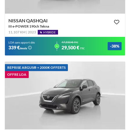
NISSAN QASHQAI
III e-POWER 190ch Tekna
11,107 KM | 2023
HYBRIDE
47,550 €
LOA sans apport dès
TTC
-38%
ou
339 €
29,500 €
/mois
TTC
REPRISE ARGUS®️ + 2000€ OFFERTS
OFFRE LOA