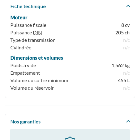
Fiche technique
Moteur
Puissance fiscale
8 cv
Puissance
DIN
205 ch
Type de transmission
n/c
Cylindrée
n/c
Dimensions et volumes
Poids à vide
1,562 kg
Empattement
n/c
Volume du coffre minimum
455 L
Volume du réservoir
n/c
Nos garanties