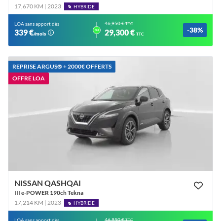
17,670 KM | 2023
HYBRIDE
46,950 €
LOA sans apport dès
TTC
-38%
ou
339 €
29,300 €
/mois
TTC
REPRISE ARGUS®️ + 2000€ OFFERTS
OFFRE LOA
NISSAN QASHQAI
III e-POWER 190ch Tekna
17,214 KM | 2023
HYBRIDE
46,950 €
LOA sans apport dès
TTC