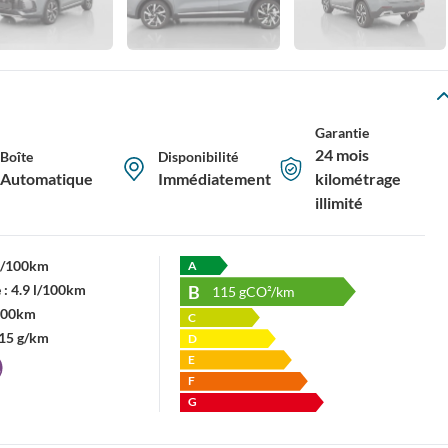
Garantie
24 mois
Boîte
Disponibilité
Automatique
Immédiatement
kilométrage
illimité
 l/100km
A
B
 :
4.9 l/100km
115
gCO²/km
/100km
C
15 g/km
D
E
F
G