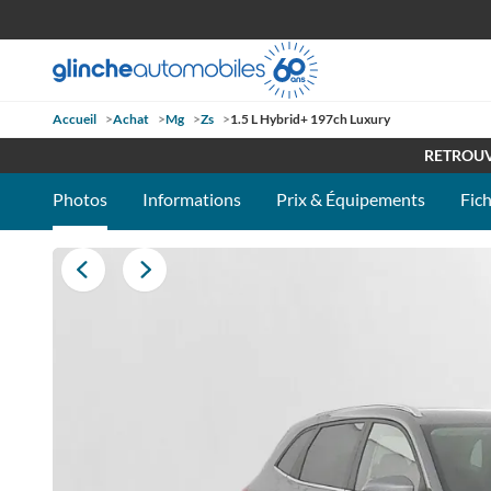
Accueil
>
Achat
>
Mg
>
Zs
>
1.5 L Hybrid+ 197ch Luxury
OUVE
RETROUV
Photos
Informations
Prix & Équipements
Fic