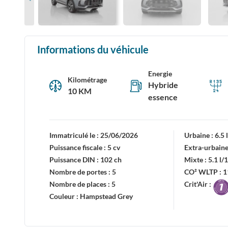
Informations du véhicule
Energie
Kilométrage
Hybride
10 KM
essence
Immatriculé le :
25/06/2026
Urbaine :
6.5
Puissance fiscale :
5 cv
Extra-urbaine
Puissance DIN :
102 ch
Mixte :
5.1 l
Nombre de portes :
5
CO² WLTP :
1
Nombre de places :
5
Crit'Air :
Couleur :
Hampstead Grey