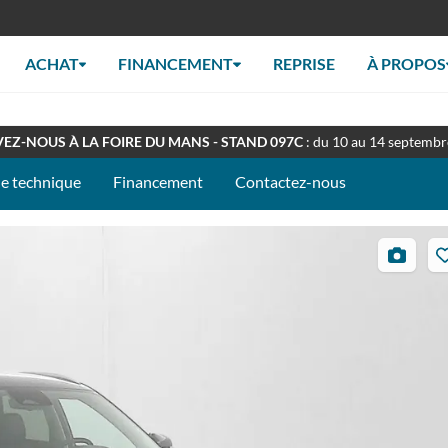
ACHAT
FINANCEMENT
REPRISE
À PROPOS
RT TOUT L'ÉTÉ
: Retrouverez nous en concession à nos horaires habituel
EZ-NOUS À LA FOIRE DU MANS - STAND 097C
: du 10 au 14 septemb
he technique
Financement
Contactez-nous
5
photos