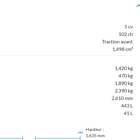
5 cv
102 ch
Traction avant
1,498 cm³
1,420 kg
470 kg
1,890 kg
2,390 kg
2,610 mm
443 L
41 L
Hauteur :
1,635 mm