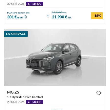
20 KM | 2026
HYBRIDE
26,140 €
LOA sans apport dès
TTC
-16%
ou
301 €
21,900 €
/mois
TTC
EN ARRIVAGE
MG ZS
1.5 Hybrid+ 197ch Comfort
20 KM | 2026
HYBRIDE