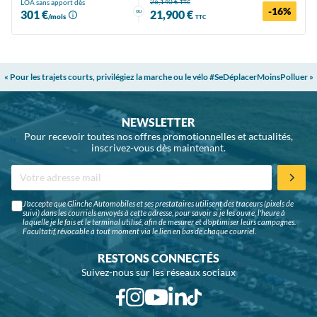
26,140 €
LOA sans apport dès
TTC
-16%
ou
301 €
21,900 €
/mois
TTC
« Pour les trajets courts, privilégiez la marche ou le vélo #SeDéplacerMoinsPolluer »
NEWSLETTER
Pour recevoir toutes nos offres promotionnelles et actualités,
inscrivez-vous dès maintenant.
J'accepte que Glinche Automobiles et ses prestataires utilisent des traceurs (pixels de
suivi) dans les courriels envoyés à cette adresse, pour savoir si je les ouvre, l'heure à
laquelle je le fais et le terminal utilisé, afin de mesurer et d'optimiser leurs campagnes.
Facultatif, révocable à tout moment via le lien en bas de chaque courriel.
RESTONS CONNECTÉS
Suivez-nous sur les réseaux sociaux