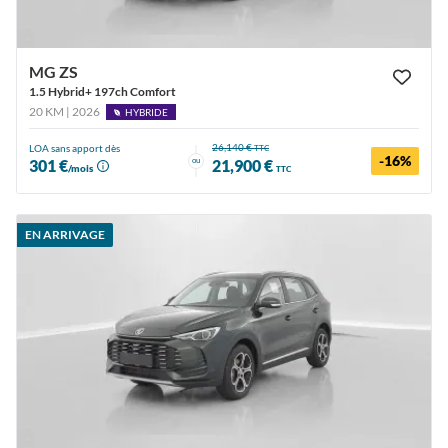
MG ZS
1.5 Hybrid+ 197ch Comfort
20 KM | 2026
HYBRIDE
26,140 €
LOA sans apport dès
TTC
-16%
ou
301 €
21,900 €
/mois
TTC
EN ARRIVAGE