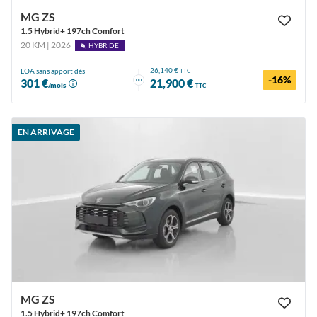
MG ZS
1.5 Hybrid+ 197ch Comfort
20 KM | 2026
HYBRIDE
26,140 €
LOA sans apport dès
TTC
-16%
ou
301 €
21,900 €
/mois
TTC
EN ARRIVAGE
MG ZS
1.5 Hybrid+ 197ch Comfort