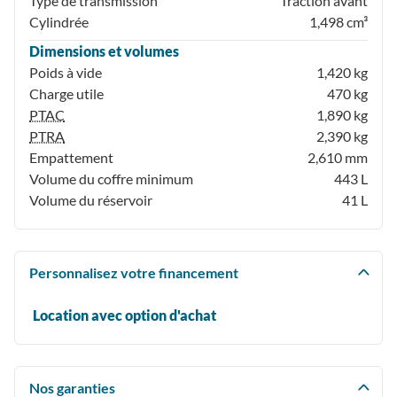
Type de transmission
Traction avant
Cylindrée
1,498 cm³
Dimensions et volumes
Poids à vide
1,420 kg
Charge utile
470 kg
PTAC
1,890 kg
PTRA
2,390 kg
Empattement
2,610 mm
Volume du coffre minimum
443 L
Volume du réservoir
41 L
Personnalisez votre financement
Location avec option d'achat
Nos garanties