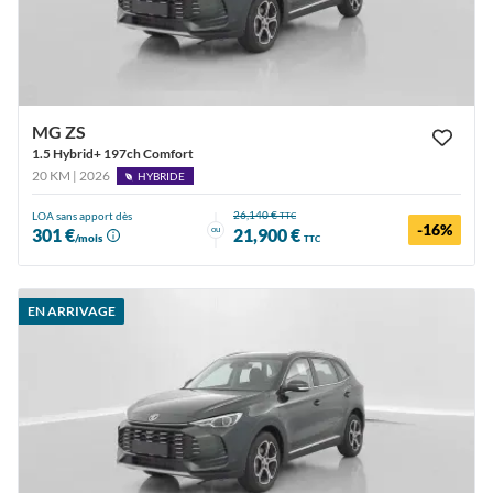
MG ZS
1.5 Hybrid+ 197ch Comfort
20 KM | 2026
HYBRIDE
26,140 €
LOA sans apport dès
TTC
-16%
ou
301 €
21,900 €
/mois
TTC
EN ARRIVAGE