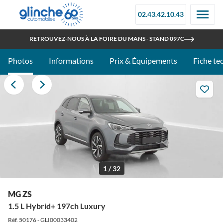
02.43.42.10.43
OUVERT TOUT L'ÉTÉ
RETROUVEZ-NOUS À LA FOIRE DU MANS - STAND 097C
Photos
Informations
Prix & Équipements
Fiche te
1 / 32
MG ZS
1.5 L Hybrid+ 197ch Luxury
Réf. 50176 - GLI00033402