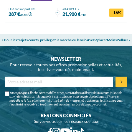
26,140 €
LOA sans apport dès
TTC
-16%
ou
287 €
21,900 €
/mois
TTC
« Pour les trajets courts, privilégiez la marche ou le vélo #SeDéplacerMoinsPolluer »
NEWSLETTER
Pour recevoir toutes nos offres promotionnelles et actualités,
inscrivez-vous dès maintenant.
J'accepte que Glinche Automobiles et ses prestataires utilisent des traceurs (pixels de
suivi) dans les courriels envoyés à cette adresse, pour savoir si je les ouvre, l'heure à
laquelle je le fais et le terminal utilisé, afin de mesurer et d'optimiser leurs campagnes.
Facultatif, révocable à tout moment via le lien en bas de chaque courriel.
RESTONS CONNECTÉS
Suivez-nous sur les réseaux sociaux