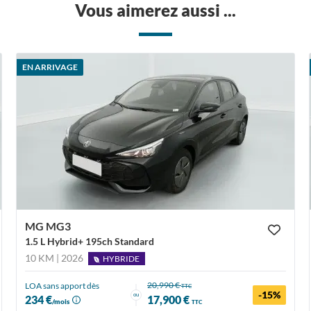
Vous aimerez aussi ...
EN ARRIVAGE
MG MG3
1.5 L Hybrid+ 195ch Standard
10 KM | 2026
HYBRIDE
20,990 €
LOA sans apport dès
TTC
-15%
ou
234 €
17,900 €
/mois
TTC