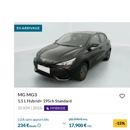
EN ARRIVAGE
MG MG3
1.5 L Hybrid+ 195ch Standard
10 KM | 2026
HYBRIDE
20,990 €
LOA sans apport dès
TTC
-15%
ou
234 €
17,900 €
/mois
TTC