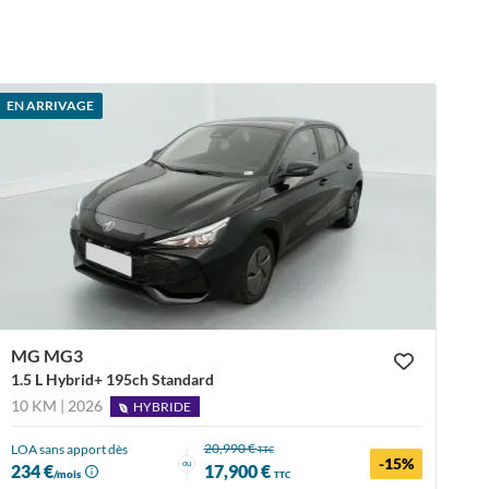
EN ARRIVAGE
MG MG3
1.5 L Hybrid+ 195ch Standard
10 KM | 2026
HYBRIDE
20,990 €
LOA sans apport dès
TTC
-15%
ou
234 €
17,900 €
/mois
TTC