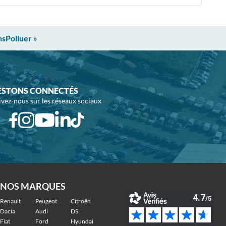
nsPolluer »
ESTONS CONNECTÉS
ivez-nous sur les réseaux sociaux
NOS MARQUES
Renault
Peugeot
Citroën
Dacia
Audi
DS
Fiat
Ford
Hyundai