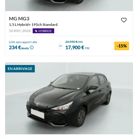
MG MG3
1.5 L Hybrid+ 195ch Standard
10 KM | 2026
HYBRIDE
20,990 €
LOA sans apport dès
TTC
-15%
ou
234 €
17,900 €
/mois
TTC
EN ARRIVAGE