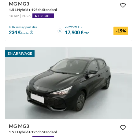
MG MG3
1.5 L Hybrid+ 195ch Standard
10 KM | 2026
HYBRIDE
20,990 €
LOA sans apport dès
TTC
-15%
ou
234 €
17,900 €
/mois
TTC
EN ARRIVAGE
MG MG3
1.5 L Hybrid+ 195ch Standard