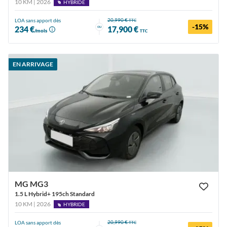
10 KM | 2026
HYBRIDE
20,990 €
LOA sans apport dès
TTC
-15%
ou
234 €
17,900 €
/mois
TTC
EN ARRIVAGE
MG MG3
1.5 L Hybrid+ 195ch Standard
10 KM | 2026
HYBRIDE
20,990 €
LOA sans apport dès
TTC