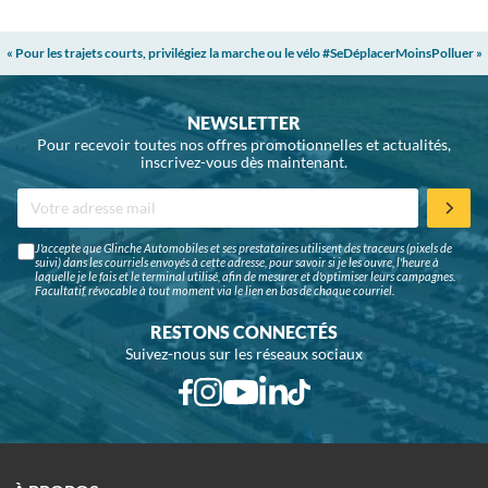
« Pour les trajets courts, privilégiez la marche ou le vélo #SeDéplacerMoinsPolluer »
NEWSLETTER
Pour recevoir toutes nos offres promotionnelles et actualités,
inscrivez-vous dès maintenant.
J'accepte que Glinche Automobiles et ses prestataires utilisent des traceurs (pixels de
suivi) dans les courriels envoyés à cette adresse, pour savoir si je les ouvre, l'heure à
laquelle je le fais et le terminal utilisé, afin de mesurer et d'optimiser leurs campagnes.
Facultatif, révocable à tout moment via le lien en bas de chaque courriel.
RESTONS CONNECTÉS
Suivez-nous sur les réseaux sociaux