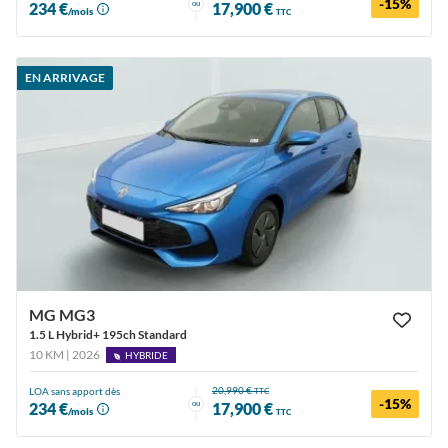
-15%
ou
234 €
17,900 €
/mois
TTC
EN ARRIVAGE
MG MG3
1.5 L Hybrid+ 195ch Standard
10 KM | 2026
HYBRIDE
20,990 €
LOA sans apport dès
TTC
-15%
ou
234 €
17,900 €
/mois
TTC