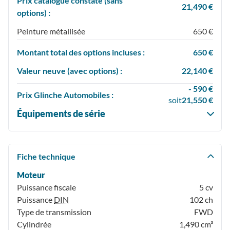
Prix catalogue constaté (sans
21,490 €
options) :
Peinture métallisée
650 €
Montant total des options incluses :
650 €
Valeur neuve (avec options) :
22,140 €
- 590 €
Prix
Glinche Automobiles :
soit
21,550 €
Équipements de série
Fiche technique
Moteur
Puissance fiscale
5 cv
Puissance
DIN
102 ch
Type de transmission
FWD
Cylindrée
1,490 cm³