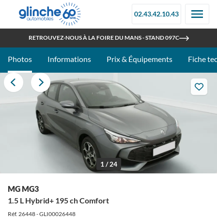
02.43.42.10.43
OUVERT TOUT L'ÉTÉ
RETROUVEZ-NOUS À LA FOIRE DU MANS - STAND 097C
Photos
Informations
Prix & Équipements
Fiche te
1 / 24
MG MG3
1.5 L Hybrid+ 195 ch Comfort
Réf. 26448 - GLI00026448