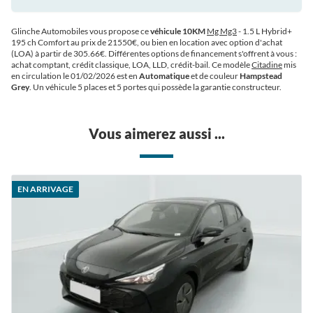
Glinche Automobiles vous propose ce
véhicule 10KM
Mg Mg3
- 1.5 L Hybrid+
195 ch Comfort au prix de 21550€
, ou bien en location avec option d'achat
(LOA) à partir de 305.66€
. Différentes options de financement s'offrent à vous :
achat comptant, crédit classique, LOA, LLD, crédit-bail. Ce modèle
Citadine
mis
en circulation le 01/02/2026 est en
Automatique
et de couleur
Hampstead
Grey
. Un véhicule 5 places et 5 portes qui possède la garantie constructeur.
Vous aimerez aussi ...
EN ARRIVAGE