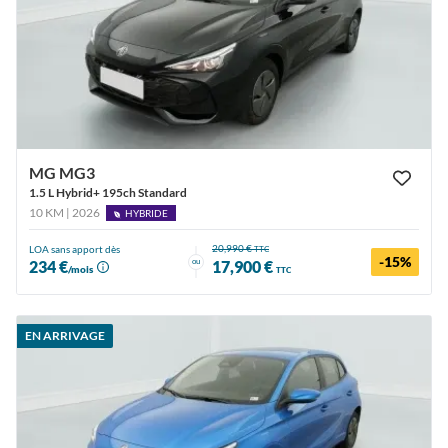
MG MG3
1.5 L Hybrid+ 195ch Standard
10 KM | 2026
HYBRIDE
20,990 €
LOA sans apport dès
TTC
-15%
ou
234 €
17,900 €
/mois
TTC
EN ARRIVAGE