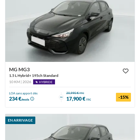
MG MG3
1.5 L Hybrid+ 195ch Standard
10 KM | 2026
HYBRIDE
20,990 €
LOA sans apport dès
TTC
-15%
ou
234 €
17,900 €
/mois
TTC
EN ARRIVAGE