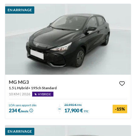
EN ARRIVAGE
MG MG3
1.5 L Hybrid+ 195ch Standard
10 KM | 2026
HYBRIDE
20,990 €
LOA sans apport dès
TTC
-15%
ou
234 €
17,900 €
/mois
TTC
EN ARRIVAGE