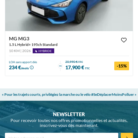
MG MG3
1.5 L Hybrid+ 195ch Standard
10 KM | 2026
HYBRIDE
20,990 €
LOA sans apport dès
TTC
-15%
ou
234 €
17,900 €
/mois
TTC
« Pour les trajets courts, privilégiez la marche ou le vélo #SeDéplacerMoinsPolluer »
NEWSLETTER
Pour recevoir toutes nos offres promotionnelles et actualités,
inscrivez-vous dès maintenant.