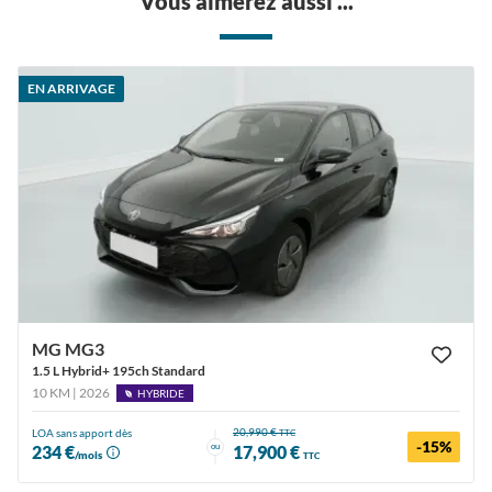
Vous aimerez aussi ...
EN ARRIVAGE
MG MG3
1.5 L Hybrid+ 195ch Standard
10 KM | 2026
HYBRIDE
20,990 €
LOA sans apport dès
TTC
-15%
ou
234 €
17,900 €
/mois
TTC