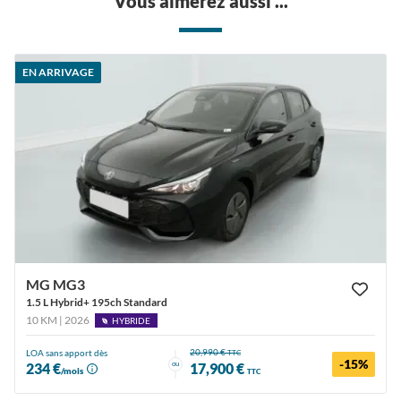
Vous aimerez aussi ...
EN ARRIVAGE
MG MG3
1.5 L Hybrid+ 195ch Standard
10 KM | 2026
HYBRIDE
20,990 €
LOA sans apport dès
TTC
-15%
ou
234 €
17,900 €
/mois
TTC