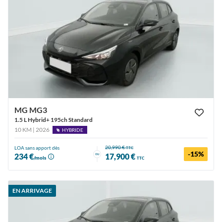
MG MG3
1.5 L Hybrid+ 195ch Standard
10 KM | 2026
HYBRIDE
20,990 €
LOA sans apport dès
TTC
-15%
ou
234 €
17,900 €
/mois
TTC
EN ARRIVAGE