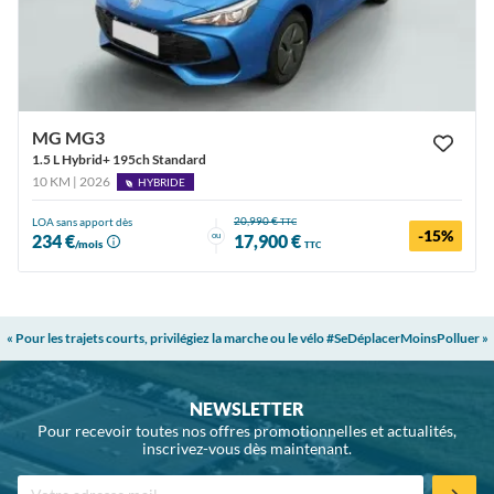
MG MG3
1.5 L Hybrid+ 195ch Standard
10 KM | 2026
HYBRIDE
20,990 €
LOA sans apport dès
TTC
-15%
ou
234 €
17,900 €
/mois
TTC
« Pour les trajets courts, privilégiez la marche ou le vélo #SeDéplacerMoinsPolluer »
NEWSLETTER
Pour recevoir toutes nos offres promotionnelles et actualités,
inscrivez-vous dès maintenant.