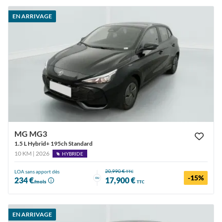
EN ARRIVAGE
MG MG3
1.5 L Hybrid+ 195ch Standard
10 KM | 2026
HYBRIDE
20,990 €
LOA sans apport dès
TTC
-15%
ou
234 €
17,900 €
/mois
TTC
EN ARRIVAGE