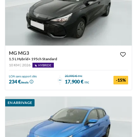
MG MG3
1.5 L Hybrid+ 195ch Standard
10 KM | 2026
HYBRIDE
20,990 €
LOA sans apport dès
TTC
-15%
ou
234 €
17,900 €
/mois
TTC
EN ARRIVAGE