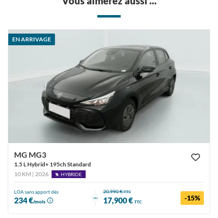
Vous aimerez aussi ...
EN ARRIVAGE
MG MG3
1.5 L Hybrid+ 195ch Standard
10 KM | 2026
HYBRIDE
20,990 €
LOA sans apport dès
TTC
-15%
ou
234 €
17,900 €
/mois
TTC