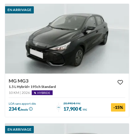
EN ARRIVAGE
MG MG3
1.5 L Hybrid+ 195ch Standard
10 KM | 2026
HYBRIDE
20,990 €
LOA sans apport dès
TTC
-15%
ou
234 €
17,900 €
/mois
TTC
EN ARRIVAGE