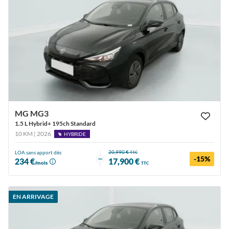
MG MG3
1.5 L Hybrid+ 195ch Standard
10 KM | 2026
HYBRIDE
20,990 €
LOA sans apport dès
TTC
-15%
ou
234 €
17,900 €
/mois
TTC
EN ARRIVAGE