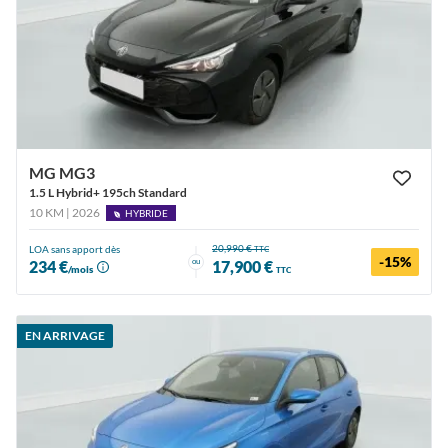
MG MG3
1.5 L Hybrid+ 195ch Standard
10 KM | 2026
HYBRIDE
20,990 €
LOA sans apport dès
TTC
-15%
ou
234 €
17,900 €
/mois
TTC
EN ARRIVAGE