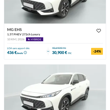
MG EHS
1.5T PHEV 272ch Luxury
10 KM | 2026
HYBRIDE
40,640 €
LOA sans apport dès
TTC
-24%
ou
436 €
30,900 €
/mois
TTC