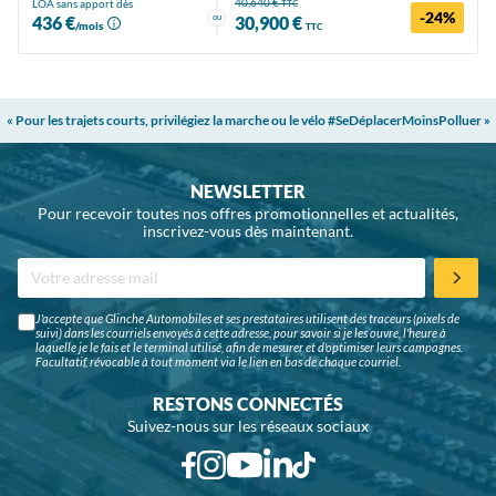
40,640 €
LOA sans apport dès
TTC
-24%
ou
436 €
30,900 €
/mois
TTC
« Pour les trajets courts, privilégiez la marche ou le vélo #SeDéplacerMoinsPolluer »
NEWSLETTER
Pour recevoir toutes nos offres promotionnelles et actualités,
inscrivez-vous dès maintenant.
J'accepte que Glinche Automobiles et ses prestataires utilisent des traceurs (pixels de
suivi) dans les courriels envoyés à cette adresse, pour savoir si je les ouvre, l'heure à
laquelle je le fais et le terminal utilisé, afin de mesurer et d'optimiser leurs campagnes.
Facultatif, révocable à tout moment via le lien en bas de chaque courriel.
RESTONS CONNECTÉS
Suivez-nous sur les réseaux sociaux