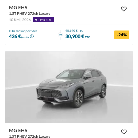
MG EHS
1.5T PHEV 272ch Luxury
10 KM | 2026
HYBRIDE
40,640 €
LOA sans apport dès
TTC
-24%
ou
436 €
30,900 €
/mois
TTC
MG EHS
1.5T PHEV 272ch Luxury