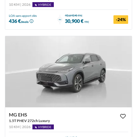
10 KM | 2026
HYBRIDE
40,640 €
LOA sans apport dès
TTC
-24%
ou
436 €
30,900 €
/mois
TTC
MG EHS
1.5T PHEV 272ch Luxury
10 KM | 2026
HYBRIDE