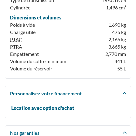
Type de transmission
TRACTION
Cylindrée
1,496 cm³
Dimensions et volumes
Poids à vide
1,690 kg
Charge utile
475 kg
PTAC
2,165 kg
PTRA
3,665 kg
Empattement
2,770 mm
Volume du coffre minimum
441 L
Volume du réservoir
55 L
Personnalisez votre financement
Location avec option d'achat
Nos garanties