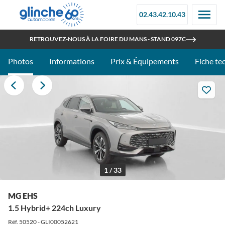
02.43.42.10.43
OUVERT TOUT L'ÉTÉ
RETROUVEZ-NOUS À LA FOIRE DU MANS - STAND 097C
Photos
Informations
Prix & Équipements
Fiche te
1 / 33
MG EHS
1.5 Hybrid+ 224ch Luxury
Réf. 50520 - GLI00052621