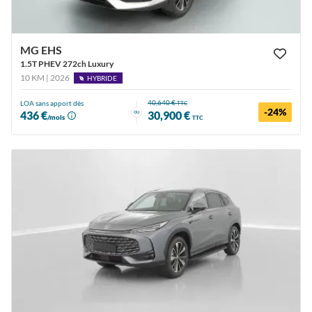
MG EHS
1.5T PHEV 272ch Luxury
10 KM | 2026
HYBRIDE
40,640 €
LOA sans apport dès
TTC
-24%
ou
436 €
30,900 €
/mois
TTC