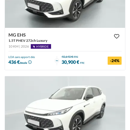
MG EHS
1.5T PHEV 272ch Luxury
10 KM | 2026
HYBRIDE
40,640 €
LOA sans apport dès
TTC
-24%
ou
436 €
30,900 €
/mois
TTC