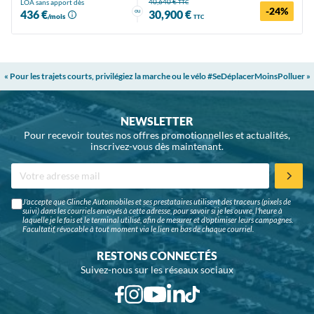
40,640 €
LOA sans apport dès
TTC
-24%
ou
436 €
30,900 €
/mois
TTC
« Pour les trajets courts, privilégiez la marche ou le vélo #SeDéplacerMoinsPolluer »
NEWSLETTER
Pour recevoir toutes nos offres promotionnelles et actualités,
inscrivez-vous dès maintenant.
J'accepte que Glinche Automobiles et ses prestataires utilisent des traceurs (pixels de
suivi) dans les courriels envoyés à cette adresse, pour savoir si je les ouvre, l'heure à
laquelle je le fais et le terminal utilisé, afin de mesurer et d'optimiser leurs campagnes.
Facultatif, révocable à tout moment via le lien en bas de chaque courriel.
RESTONS CONNECTÉS
Suivez-nous sur les réseaux sociaux