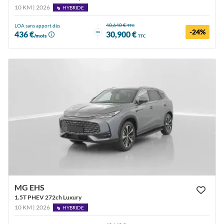
10 KM | 2026
HYBRIDE
40,640 €
LOA sans apport dès
TTC
-24%
ou
436 €
30,900 €
/mois
TTC
MG EHS
1.5T PHEV 272ch Luxury
10 KM | 2026
HYBRIDE