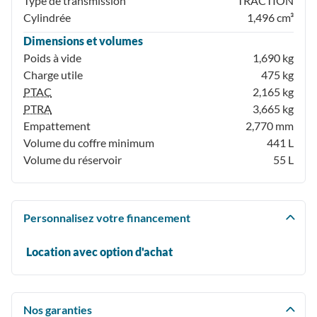
Type de transmission
TRACTION
Cylindrée
1,496 cm³
Dimensions et volumes
Poids à vide
1,690 kg
Charge utile
475 kg
PTAC
2,165 kg
PTRA
3,665 kg
Empattement
2,770 mm
Volume du coffre minimum
441 L
Volume du réservoir
55 L
Personnalisez votre financement
Location avec option d'achat
Nos garanties