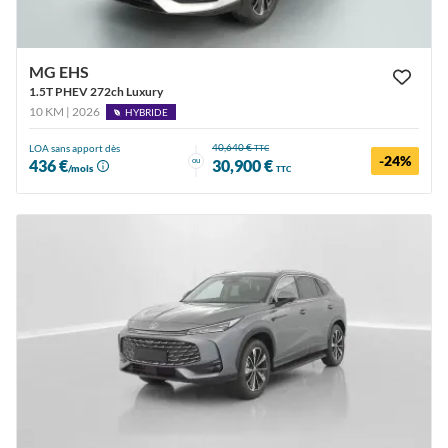
MG EHS
1.5T PHEV 272ch Luxury
10 KM | 2026
HYBRIDE
40,640 €
LOA sans apport dès
TTC
-24%
ou
436 €
30,900 €
/mois
TTC