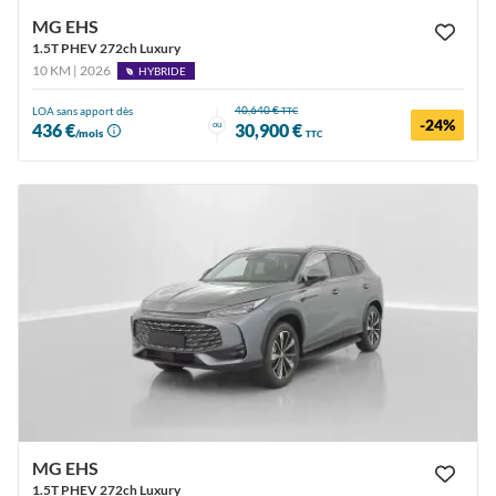
MG EHS
1.5T PHEV 272ch Luxury
10 KM | 2026
HYBRIDE
40,640 €
LOA sans apport dès
TTC
-24%
ou
436 €
30,900 €
/mois
TTC
MG EHS
1.5T PHEV 272ch Luxury