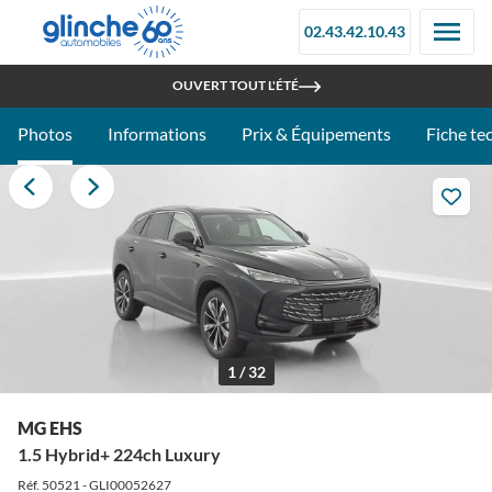
02.43.42.10.43
RETROUVEZ-NOUS À LA FOIRE DU MANS - STAND 097C
OUVERT TOUT L'ÉTÉ
Photos
Informations
Prix & Équipements
Fiche te
1 / 32
MG EHS
1.5 Hybrid+ 224ch Luxury
Réf. 50521 - GLI00052627