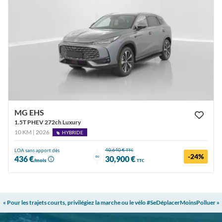
MG EHS
1.5T PHEV 272ch Luxury
10 KM | 2026
HYBRIDE
40,640 €
LOA sans apport dès
TTC
-24%
ou
436 €
30,900 €
/mois
TTC
« Pour les trajets courts, privilégiez la marche ou le vélo #SeDéplacerMoinsPolluer »