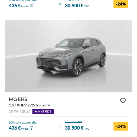
-24%
ou
436 €
30,900 €
/mois
TTC
MG EHS
1.5T PHEV 272ch Luxury
10 KM | 2026
HYBRIDE
40,640 €
LOA sans apport dès
TTC
-24%
ou
436 €
30,900 €
/mois
TTC