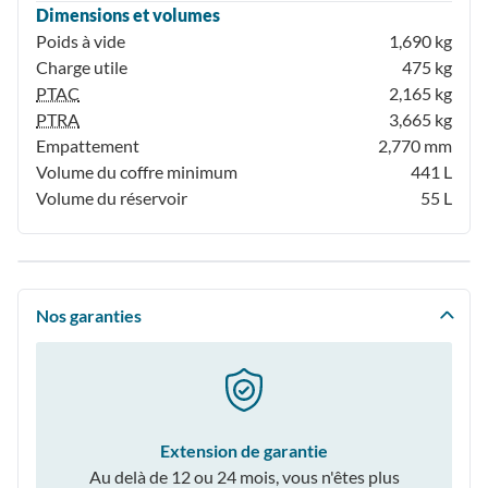
Dimensions et volumes
Poids à vide
1,690 kg
Charge utile
475 kg
PTAC
2,165 kg
PTRA
3,665 kg
Empattement
2,770 mm
Volume du coffre minimum
441 L
Volume du réservoir
55 L
Nos garanties
Extension de garantie
Au delà de 12 ou 24 mois, vous n'êtes plus