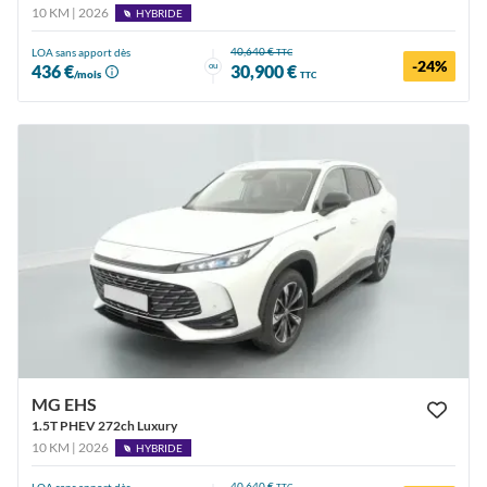
10 KM | 2026
HYBRIDE
40,640 €
LOA sans apport dès
TTC
-24%
ou
436 €
30,900 €
/mois
TTC
MG EHS
1.5T PHEV 272ch Luxury
10 KM | 2026
HYBRIDE
40,640 €
LOA sans apport dès
TTC