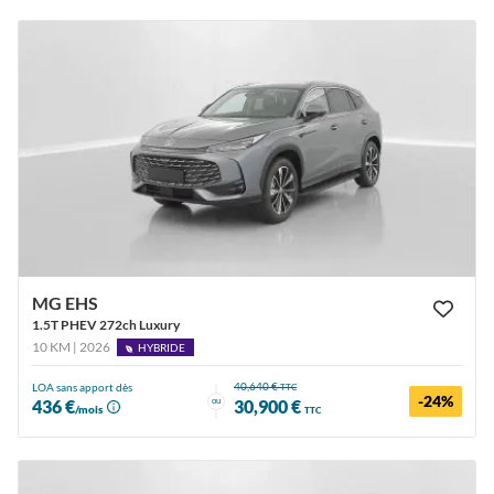
MG EHS
1.5T PHEV 272ch Luxury
10 KM | 2026
HYBRIDE
40,640 €
LOA sans apport dès
TTC
-24%
ou
436 €
30,900 €
/mois
TTC