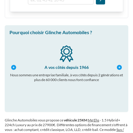
Pourquoi choisir Glinche Automobiles ?
A vos côtés depuis 1966
Nous sommes une entreprise familiale, à vos côtés depuis 2 générations et
plus de 60 000 clients nous font confiance
auto
Glinche Automobiles vous propose ce
véhicule 25KM
Mg Ehs
- 1.5 Hybrid+
224ch Luxury au prix de 27900€
. Différentes options de financement s'offrent à
vous : achat comptant, crédit classique, LOA, LLD, crédit-bail. Ce modèle
Suv /