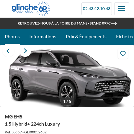
02.43.42.10.43
OUVERT TOUT L'ÉTÉ
RETROUVEZ-NOUS À LA FOIRE DU MANS - STAND 097C
Photos
Informations
Prix & Équipements
Fiche te
1 / 5
MG EHS
1.5 Hybrid+ 224ch Luxury
Réf. 50557 - GLI00052632