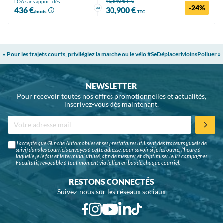
40,640 €
LOA sans apport dès
TTC
-24%
ou
436 €
30,900 €
/mois
TTC
« Pour les trajets courts, privilégiez la marche ou le vélo #SeDéplacerMoinsPolluer »
NEWSLETTER
Pour recevoir toutes nos offres promotionnelles et actualités,
inscrivez-vous dès maintenant.
J'accepte que Glinche Automobiles et ses prestataires utilisent des traceurs (pixels de
suivi) dans les courriels envoyés à cette adresse, pour savoir si je les ouvre, l'heure à
laquelle je le fais et le terminal utilisé, afin de mesurer et d'optimiser leurs campagnes.
Facultatif, révocable à tout moment via le lien en bas de chaque courriel.
RESTONS CONNECTÉS
Suivez-nous sur les réseaux sociaux