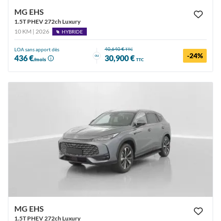
MG EHS
1.5T PHEV 272ch Luxury
10 KM | 2026
HYBRIDE
40,640 €
LOA sans apport dès
TTC
-24%
ou
436 €
30,900 €
/mois
TTC
MG EHS
1.5T PHEV 272ch Luxury