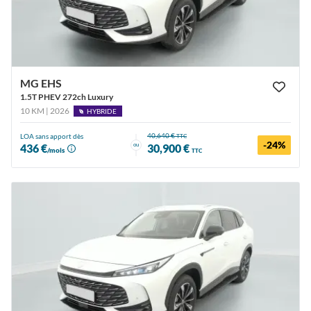
MG EHS
1.5T PHEV 272ch Luxury
10 KM | 2026
HYBRIDE
40,640 €
LOA sans apport dès
TTC
-24%
ou
436 €
30,900 €
/mois
TTC