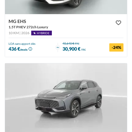
MG EHS
1.5T PHEV 272ch Luxury
10 KM | 2026
HYBRIDE
40,640 €
LOA sans apport dès
TTC
-24%
ou
436 €
30,900 €
/mois
TTC