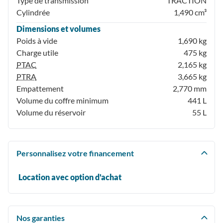
Type de transmission
TRACTION
Cylindrée
1,490 cm³
Dimensions et volumes
Poids à vide
1,690 kg
Charge utile
475 kg
PTAC
2,165 kg
PTRA
3,665 kg
Empattement
2,770 mm
Volume du coffre minimum
441 L
Volume du réservoir
55 L
Personnalisez votre financement
Location avec option d'achat
Nos garanties