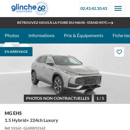
02.43.42.10.43
OUVERT TOUT L'ÉTÉ
RETROUVEZ-NOUS À LA FOIRE DU MANS - STAND 097C
Photos
Informations
Prix & Équipements
Fiche te
EN ARRIVAGE
PHOTOS NON CONTRACTUELLES
1 / 5
MG EHS
1.5 Hybrid+ 224ch Luxury
Réf. 53162 - GLI00053162