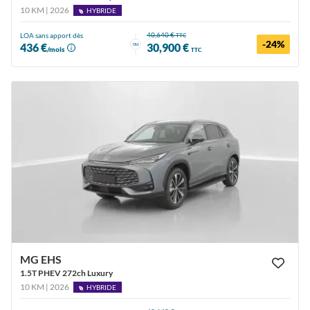
10 KM | 2026
HYBRIDE
40,640 €
LOA sans apport dès
TTC
-24%
ou
436 €
30,900 €
/mois
TTC
MG EHS
1.5T PHEV 272ch Luxury
10 KM | 2026
HYBRIDE