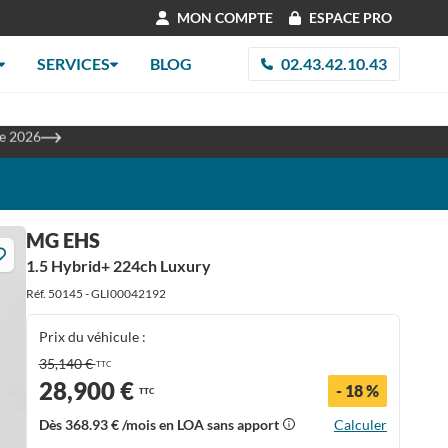
MON COMPTE
ESPACE PRO
SERVICES
BLOG
02.43.42.10.43
les
re 2026
MG EHS
1.5 Hybrid+ 224ch Luxury
Réf. 50145 - GLI00042192
Prix du véhicule :
35,140 €
TTC
28,900 €
- 18 %
TTC
Dès
368.93 €
/mois en LOA sans apport
Calculer