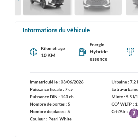
Informations du véhicule
Energie
Kilométrage
Hybride
10 KM
essence
Immatriculé le :
03/06/2026
Urbaine :
7.2
Puissance fiscale :
7 cv
Extra-urbaine
Puissance DIN :
143 ch
Mixte :
5.5 l
Nombre de portes :
5
CO² WLTP :
1
Nombre de places :
5
Crit'Air :
Couleur :
Pearl White