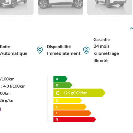
Garantie
24 mois
Boîte
Disponibilité
Automatique
Immédiatement
kilométrage
illimité
 l/100km
A
B
 :
4.3 l/100km
C
126
gCO²/km
/100km
26 g/km
D
E
F
G