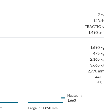
7 cv
143 ch
TRACTION
1,490 cm³
1,690 kg
475 kg
2,165 kg
3,665 kg
2,770 mm
441 L
55 L
Hauteur :
1,663 mm
mm
Largeur : 1,890 mm