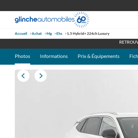
Accueil
>
Achat
>
Mg
>
Ehs
>
1.5 Hybrid+ 224ch Luxury
OUVE
RETROUV
Photos
Informations
Prix & Équipements
Fic