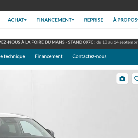
ACHAT
FINANCEMENT
REPRISE
À PROPOS
RT TOUT L'ÉTÉ
: Retrouverez nous en concession à nos horaires habituel
EZ-NOUS À LA FOIRE DU MANS - STAND 097C
: du 10 au 14 septemb
he technique
Financement
Contactez-nous
33
photos