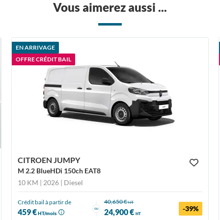
Vous aimerez aussi ...
EN ARRIVAGE
OFFRE CRÉDIT BAIL
CITROEN JUMPY
M 2.2 BlueHDi 150ch EAT8
10 KM | 2026
| Diesel
40,650 €
Crédit bail à partir de
HT
-39%
ou
459 €
24,900 €
HT/mois
HT