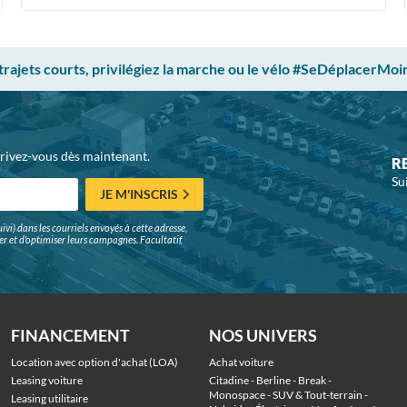
 trajets courts, privilégiez la marche ou le vélo #SeDéplacerMoi
crivez-vous dès maintenant.
R
Su
JE M'INSCRIS
ivi) dans les courriels envoyés à cette adresse,
surer et d'optimiser leurs campagnes. Facultatif,
FINANCEMENT
NOS UNIVERS
Location avec option d'achat (LOA)
Achat voiture
Leasing voiture
Citadine
 - 
Berline
 - 
Break
 - 
Monospace
 - 
SUV & Tout-terrain
 - 
Leasing utilitaire