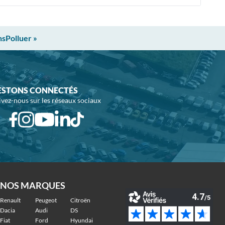
nsPolluer »
ESTONS CONNECTÉS
ivez-nous sur les réseaux sociaux
NOS MARQUES
Renault
Peugeot
Citroën
Dacia
Audi
DS
Fiat
Ford
Hyundai