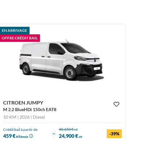
EN ARRIVAGE
OFFRE CRÉDIT BAIL
CITROEN JUMPY
M 2.2 BlueHDi 150ch EAT8
10 KM | 2026
| Diesel
40,650 €
Crédit bail à partir de
HT
-39%
ou
459 €
24,900 €
HT/mois
HT