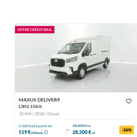
OFFRE CRÉDIT BAIL
MAXUS DELIVER9
L3H2 150ch
10 KM | 2026
| Diesel
38,490 €
Crédit bail à partir de
HT
-26%
ou
519 €
28,500 €
HT/mois
HT