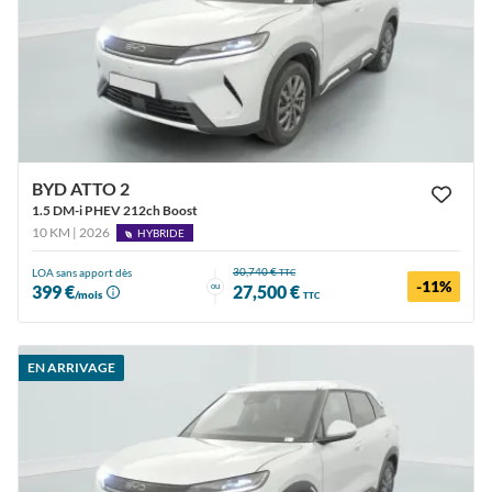
BYD ATTO 2
1.5 DM-i PHEV 212ch Boost
10 KM | 2026
HYBRIDE
30,740 €
LOA sans apport dès
TTC
-11%
ou
399 €
27,500 €
/mois
TTC
EN ARRIVAGE