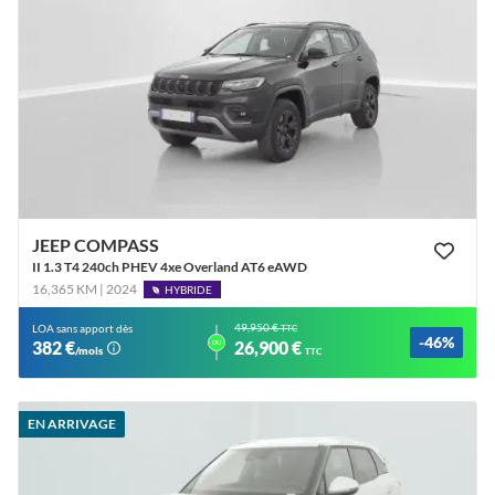
JEEP COMPASS
II 1.3 T4 240ch PHEV 4xe Overland AT6 eAWD
16,365 KM | 2024
HYBRIDE
49,950 €
LOA sans apport dès
TTC
-46%
ou
382 €
26,900 €
/mois
TTC
EN ARRIVAGE