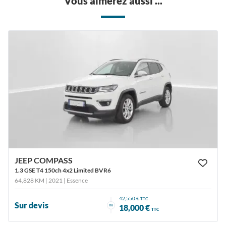
Vous aimerez aussi ...
JEEP COMPASS
1.3 GSE T4 150ch 4x2 Limited BVR6
64,828 KM | 2021
| Essence
42,550 €
TTC
Sur devis
ou
18,000 €
TTC