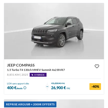
JEEP COMPASS
1.5 Turbo T4 130ch MHEV Summit 4x2 BVR7
8,851 KM | 2025
HYBRIDE
45,200 €
LOA sans apport dès
TTC
-40%
ou
400 €
26,900 €
/mois
TTC
REPRISE ARGUS®️ + 2000€ OFFERTS