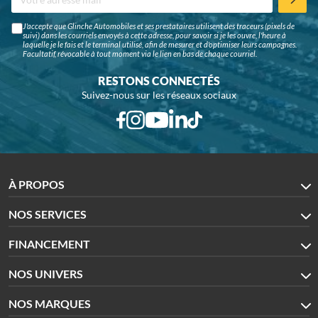
J'accepte que Glinche Automobiles et ses prestataires utilisent des traceurs (pixels de
suivi) dans les courriels envoyés à cette adresse, pour savoir si je les ouvre, l'heure à
laquelle je le fais et le terminal utilisé, afin de mesurer et d'optimiser leurs campagnes.
Facultatif, révocable à tout moment via le lien en bas de chaque courriel.
RESTONS CONNECTÉS
Suivez-nous sur les réseaux sociaux
À PROPOS
NOS SERVICES
FINANCEMENT
NOS UNIVERS
NOS MARQUES