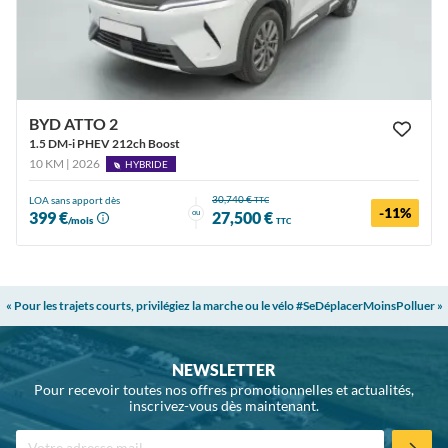
BYD ATTO 2
1.5 DM-i PHEV 212ch Boost
10 KM | 2026
HYBRIDE
30,740 €
LOA sans apport dès
TTC
-11%
ou
399 €
27,500 €
/mois
TTC
« Pour les trajets courts, privilégiez la marche ou le vélo #SeDéplacerMoinsPolluer »
NEWSLETTER
Pour recevoir toutes nos offres promotionnelles et actualités,
inscrivez-vous dès maintenant.