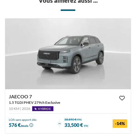
Vous aimerez aussi ...
JAECOO 7
1.5 TGDi PHEV 279ch Exclusive
10 KM | 2026
HYBRIDE
38,890 €
LOA sans apport dès
TTC
-14%
ou
576 €
33,500 €
/mois
TTC