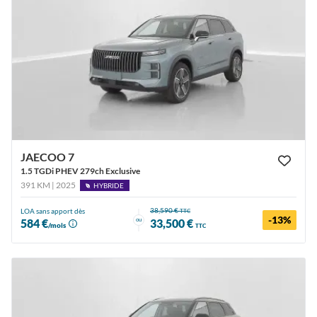
JAECOO 7
1.5 TGDi PHEV 279ch Exclusive
391 KM | 2025
HYBRIDE
38,590 €
LOA sans apport dès
TTC
-13%
ou
584 €
33,500 €
/mois
TTC