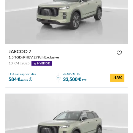
JAECOO 7
1.5 TGDi PHEV 279ch Exclusive
10 KM | 2025
HYBRIDE
38,590 €
LOA sans apport dès
TTC
-13%
ou
584 €
33,500 €
/mois
TTC