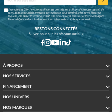
J'accepte que Glinche Automobiles et ses prestataires utilisent des traceurs (pixels de
suivi) dans les courriels envoyés à cette adresse, pour savoir si je les ouvre, l'heure à
laquelle je le fais et le terminal utilisé, afin de mesurer et d'optimiser leurs campagnes.
Facultatif, révocable à tout moment via le lien en bas de chaque courriel.
RESTONS CONNECTÉS
Suivez-nous sur les réseaux sociaux
À PROPOS
NOS SERVICES
FINANCEMENT
NOS UNIVERS
NOS MARQUES