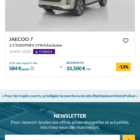
JAECOO 7
1.5 TGDi PHEV 279ch Exclusive
10 KM | 2025
HYBRIDE
38,590 €
LOA sans apport dès
TTC
-13%
ou
584 €
33,500 €
/mois
TTC
« Pour les trajets courts, privilégiez la marche ou le vélo #SeDéplacerMoinsPolluer »
NEWSLETTER
Pour recevoir toutes nos offres promotionnelles et actualités,
inscrivez-vous dès maintenant.