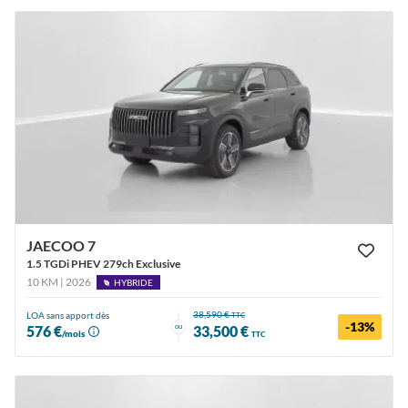
JAECOO 7
1.5 TGDi PHEV 279ch Exclusive
10 KM | 2026
HYBRIDE
38,590 €
LOA sans apport dès
TTC
-13%
ou
576 €
33,500 €
/mois
TTC