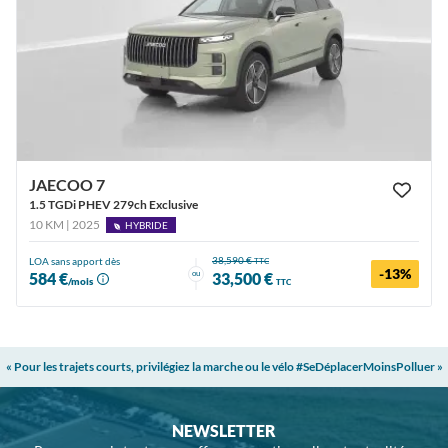
JAECOO 7
1.5 TGDi PHEV 279ch Exclusive
10 KM | 2025
HYBRIDE
38,590 €
LOA sans apport dès
TTC
-13%
ou
584 €
33,500 €
/mois
TTC
« Pour les trajets courts, privilégiez la marche ou le vélo #SeDéplacerMoinsPolluer »
NEWSLETTER