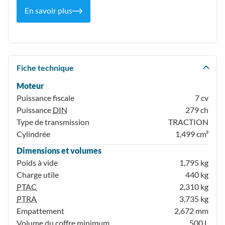
En savoir plus
Fiche technique
Moteur
Puissance fiscale
7 cv
Puissance
DIN
279 ch
Type de transmission
TRACTION
Cylindrée
1,499 cm³
Dimensions et volumes
Poids à vide
1,795 kg
Charge utile
440 kg
PTAC
2,310 kg
PTRA
3,735 kg
Empattement
2,672 mm
Volume du coffre minimum
500 L