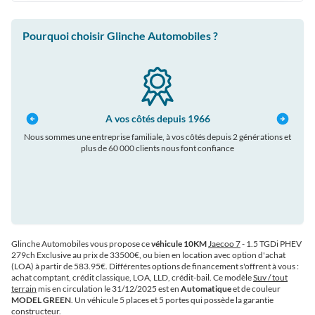
Pourquoi choisir Glinche Automobiles ?
A vos côtés depuis 1966
Nous sommes une entreprise familiale, à vos côtés depuis 2 générations et
plus de 60 000 clients nous font confiance
auto
Glinche Automobiles vous propose ce
véhicule 10KM
Jaecoo 7
- 1.5 TGDi PHEV
279ch Exclusive au prix de 33500€
, ou bien en location avec option d'achat
(LOA) à partir de 583.95€
. Différentes options de financement s'offrent à vous :
achat comptant, crédit classique, LOA, LLD, crédit-bail. Ce modèle
Suv / tout
terrain
mis en circulation le 31/12/2025 est en
Automatique
et de couleur
MODEL GREEN
. Un véhicule 5 places et 5 portes qui possède la garantie
constructeur.