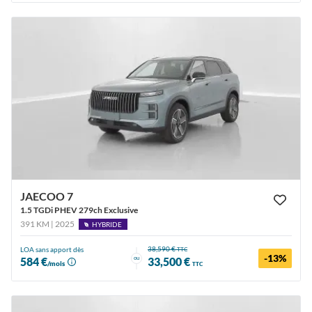
JAECOO 7
1.5 TGDi PHEV 279ch Exclusive
391 KM | 2025
HYBRIDE
38,590 €
LOA sans apport dès
TTC
-13%
ou
584 €
33,500 €
/mois
TTC