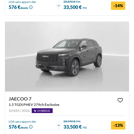
38,890 €
LOA sans apport dès
TTC
-14%
ou
576 €
33,500 €
/mois
TTC
JAECOO 7
1.5 TGDi PHEV 279ch Exclusive
10 KM | 2026
HYBRIDE
38,590 €
LOA sans apport dès
TTC
-13%
ou
576 €
33,500 €
/mois
TTC