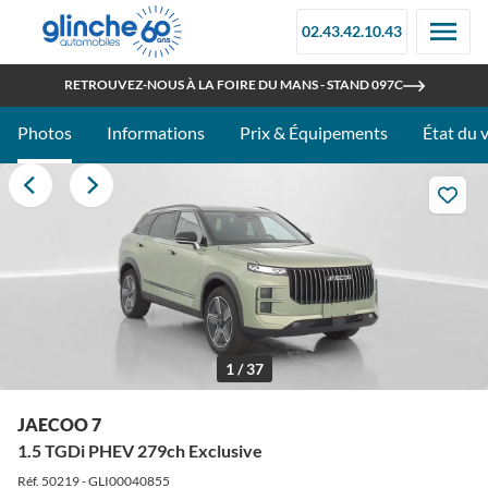
02.43.42.10.43
OUVERT TOUT L'ÉTÉ
RETROUVEZ-NOUS À LA FOIRE DU MANS - STAND 097C
Photos
Informations
Prix & Équipements
État du 
1 / 37
JAECOO 7
1.5 TGDi PHEV 279ch Exclusive
Réf. 50219 - GLI00040855