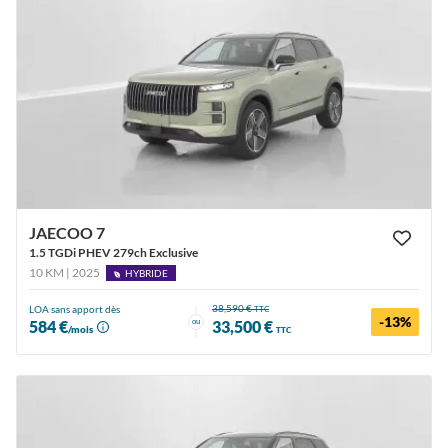
JAECOO 7
1.5 TGDi PHEV 279ch Exclusive
10 KM | 2025
HYBRIDE
38,590 €
LOA sans apport dès
TTC
-13%
ou
584 €
33,500 €
/mois
TTC