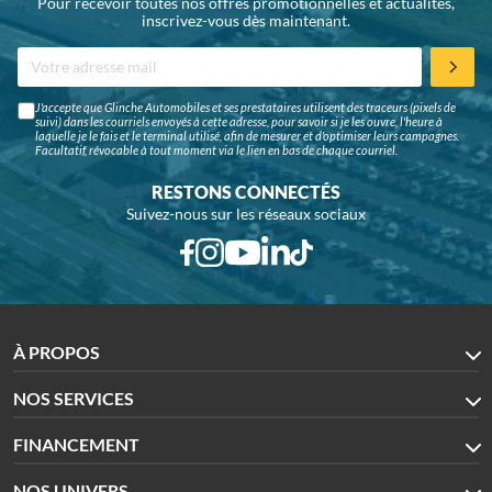
Pour recevoir toutes nos offres promotionnelles et actualités,
inscrivez-vous dès maintenant.
J'accepte que Glinche Automobiles et ses prestataires utilisent des traceurs (pixels de
suivi) dans les courriels envoyés à cette adresse, pour savoir si je les ouvre, l'heure à
laquelle je le fais et le terminal utilisé, afin de mesurer et d'optimiser leurs campagnes.
Facultatif, révocable à tout moment via le lien en bas de chaque courriel.
RESTONS CONNECTÉS
Suivez-nous sur les réseaux sociaux
À PROPOS
NOS SERVICES
FINANCEMENT
NOS UNIVERS