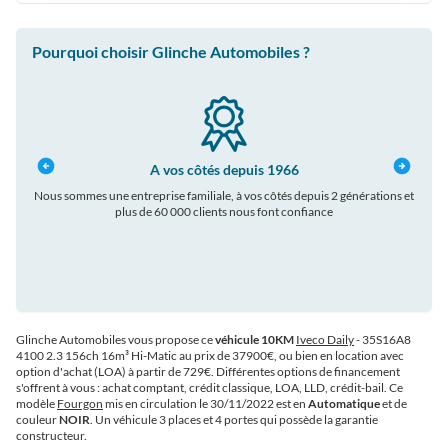
Pourquoi choisir Glinche Automobiles ?
A vos côtés depuis 1966
Nous sommes une entreprise familiale, à vos côtés depuis 2 générations et
plus de 60 000 clients nous font confiance
auto
Glinche Automobiles vous propose ce
véhicule 10KM
Iveco Daily
- 35S16A8
4100 2.3 156ch 16m³ Hi-Matic au prix de 37900€
, ou bien en location avec
option d'achat (LOA) à partir de 729€
. Différentes options de financement
s'offrent à vous : achat comptant, crédit classique, LOA, LLD, crédit-bail. Ce
modèle
Fourgon
mis en circulation le 30/11/2022 est en
Automatique
et de
couleur
NOIR
. Un véhicule 3 places et 4 portes qui possède la garantie
constructeur.