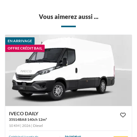
Vous aimerez aussi ...
EN ARRIVAGE
OFFRE CRÉDIT BAIL
IVECO DAILY
35S14BA8 140ch 12m³
10 KM | 2026
| Diesel
56,160 €
Crédit bail à partir de
HT