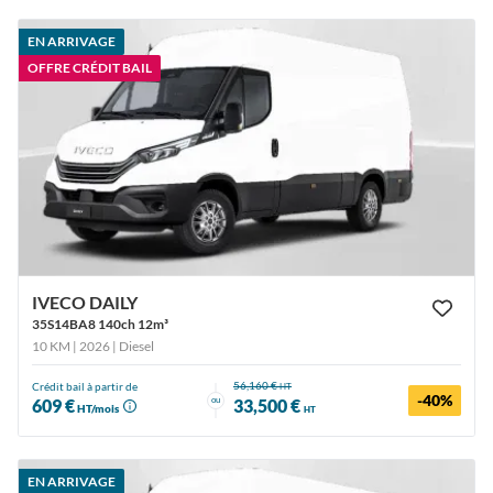
EN ARRIVAGE
OFFRE CRÉDIT BAIL
IVECO DAILY
35S14BA8 140ch 12m³
10 KM | 2026
| Diesel
56,160 €
Crédit bail à partir de
HT
-40%
ou
609 €
33,500 €
HT/mois
HT
EN ARRIVAGE