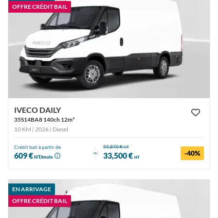
OFFRE CRÉDIT BAIL
IVECO DAILY
35S14BA8 140ch 12m³
10 KM | 2026
| Diesel
55,870 €
Crédit bail à partir de
HT
-40%
ou
609 €
33,500 €
HT/mois
HT
EN ARRIVAGE
OFFRE CRÉDIT BAIL