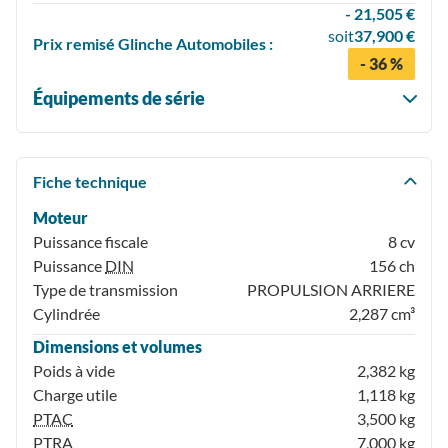
- 21,505 €
soit
37,900 €
Prix
remisé
Glinche Automobiles :
- 36 %
Équipements de série
Fiche technique
Moteur
Puissance fiscale
8 cv
Puissance
DIN
156 ch
Type de transmission
PROPULSION ARRIERE
Cylindrée
2,287 cm³
Dimensions et volumes
Poids à vide
2,382 kg
Charge utile
1,118 kg
PTAC
3,500 kg
PTRA
7,000 kg