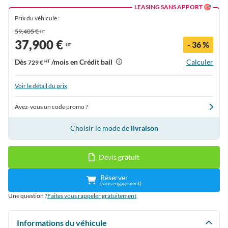
LEASING SANS APPORT 🎯
Prix du véhicule :
59,405 €
HT
37,900 €
- 36 %
HT
Dès
/mois en Crédit bail
Calculer
729 €
HT
Voir le détail du prix
Avez-vous un code promo ?
Choisir le mode de
livraison
Devis gratuit
Réserver
(sans engagement)
Une question ?
Faites vous rappeler gratuitement
Informations du véhicule