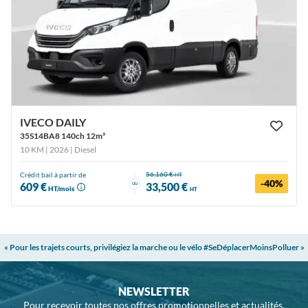
IVECO DAILY
35S14BA8 140ch 12m³
10 KM | 2026
| Diesel
56,160 €
Crédit bail à partir de
HT
-40%
ou
609 €
33,500 €
HT/mois
HT
« Pour les trajets courts, privilégiez la marche ou le vélo #SeDéplacerMoinsPolluer »
NEWSLETTER
Pour recevoir toutes nos offres promotionnelles et actualités,