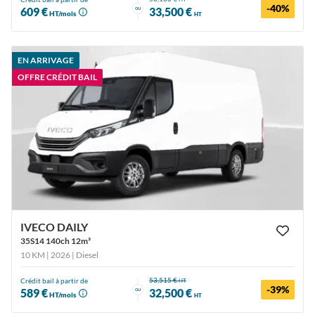
-40%
ou
609 €
33,500 €
HT/mois
HT
EN ARRIVAGE
OFFRE CRÉDIT BAIL
IVECO DAILY
35S14 140ch 12m³
10 KM | 2026
| Diesel
53,515 €
Crédit bail à partir de
HT
-39%
ou
589 €
32,500 €
HT/mois
HT