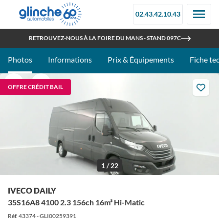
02.43.42.10.43
OUVERT TOUT L'ÉTÉ
RETROUVEZ-NOUS À LA FOIRE DU MANS - STAND 097C
Photos
Informations
Prix & Équipements
Fiche te
OFFRE CRÉDIT BAIL
1 / 22
IVECO DAILY
35S16A8 4100 2.3 156ch 16m³ Hi-Matic
Réf. 43374 - GLI00259391