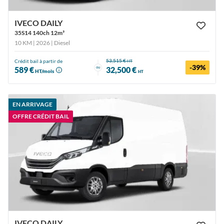
IVECO DAILY
35S14 140ch 12m³
10 KM | 2026
| Diesel
53,515 €
Crédit bail à partir de
HT
-39%
ou
589 €
32,500 €
HT/mois
HT
EN ARRIVAGE
OFFRE CRÉDIT BAIL
IVECO DAILY