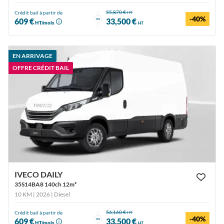
55,870 €
Crédit bail à partir de
HT
-40%
ou
609 €
33,500 €
HT/mois
HT
EN ARRIVAGE
OFFRE CRÉDIT BAIL
IVECO DAILY
35S14BA8 140ch 12m³
10 KM | 2026
| Diesel
56,160 €
Crédit bail à partir de
HT
-40%
ou
609 €
33,500 €
HT/mois
HT