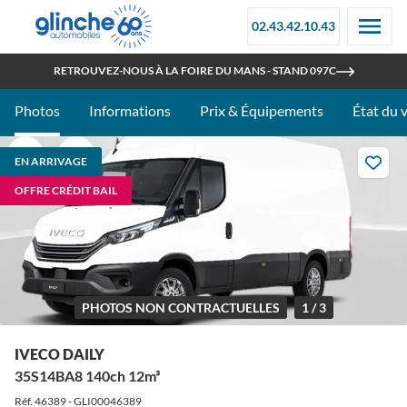
02.43.42.10.43
OUVERT TOUT L'ÉTÉ
RETROUVEZ-NOUS À LA FOIRE DU MANS - STAND 097C
Photos
Informations
Prix & Équipements
État du 
EN ARRIVAGE
OFFRE CRÉDIT BAIL
PHOTOS NON CONTRACTUELLES
1 / 3
IVECO DAILY
35S14BA8 140ch 12m³
Réf. 46389 - GLI00046389