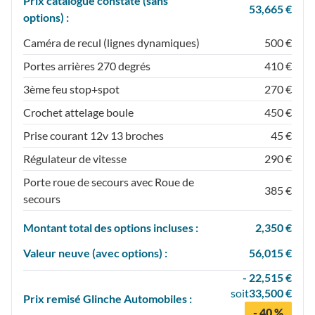
Prix catalogue constaté (sans
53,665 €
options) :
Caméra de recul (lignes dynamiques)
500 €
Portes arrières 270 degrés
410 €
3ème feu stop+spot
270 €
Crochet attelage boule
450 €
Prise courant 12v 13 broches
45 €
Régulateur de vitesse
290 €
Porte roue de secours avec Roue de
385 €
secours
Montant total des options incluses :
2,350 €
Valeur neuve (avec options) :
56,015 €
- 22,515 €
soit
33,500 €
Prix
remisé
Glinche Automobiles :
- 40 %