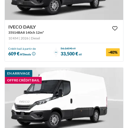
IVECO DAILY
35S14BA8 140ch 12m³
10 KM | 2026
| Diesel
56,160 €
Crédit bail à partir de
HT
-40%
ou
609 €
33,500 €
HT/mois
HT
EN ARRIVAGE
OFFRE CRÉDIT BAIL