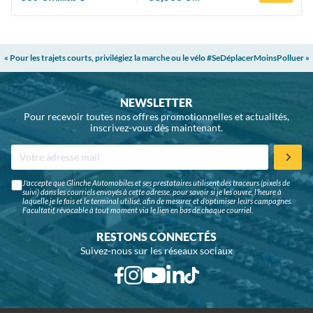
« Pour les trajets courts, privilégiez la marche ou le vélo #SeDéplacerMoinsPolluer »
NEWSLETTER
Pour recevoir toutes nos offres promotionnelles et actualités,
inscrivez-vous dès maintenant.
J'accepte que Glinche Automobiles et ses prestataires utilisent des traceurs (pixels de
suivi) dans les courriels envoyés à cette adresse, pour savoir si je les ouvre, l'heure à
laquelle je le fais et le terminal utilisé, afin de mesurer et d'optimiser leurs campagnes.
Facultatif, révocable à tout moment via le lien en bas de chaque courriel.
RESTONS CONNECTÉS
Suivez-nous sur les réseaux sociaux