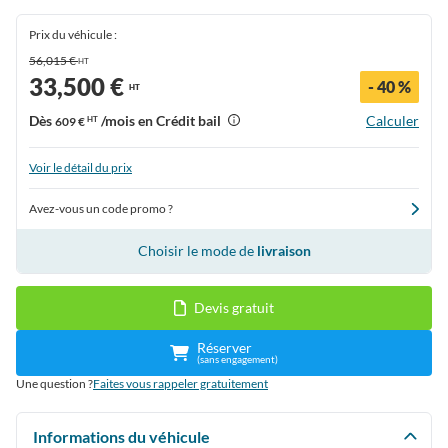
Prix du véhicule :
56,015 €
HT
33,500 €
- 40 %
HT
Dès
/mois en Crédit bail
Calculer
609 €
HT
Voir le détail du prix
Avez-vous un code promo ?
Choisir le mode de
livraison
Devis gratuit
Réserver
(sans engagement)
Une question ?
Faites vous rappeler gratuitement
Informations du véhicule