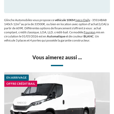
Glinche Automobiles vous propose ce
véhicule 10KM
Iveco Daily
- 35S14BA8
140ch 12m³ au prix de 33500€
, ou bien en location avec option d'achat (LOA) à
partir de 609€
. Différentes options de financement s'offrent à vous : achat
comptant, crédit classique, LOA, LLD, crédit-bail. Ce modèle
Fourgon
mis en
circulation le 01/05/2026 est en
Automatique
et de couleur
BLANC
. Un
véhicule 3 places et 4 portes qui possède la garantie constructeur.
Vous aimerez aussi ...
EN ARRIVAGE
OFFRE CRÉDIT BAIL