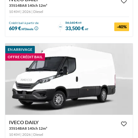
35S14BA8 140ch 12m³
10 KM | 2026
| Diesel
56,160 €
Crédit bail à partir de
HT
-40%
ou
609 €
33,500 €
HT/mois
HT
EN ARRIVAGE
OFFRE CRÉDIT BAIL
IVECO DAILY
35S14BA8 140ch 12m³
10 KM | 2026
| Diesel