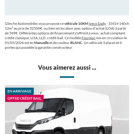
Glinche Automobiles vous propose ce
véhicule 10KM
Iveco Daily
- 35S14 140ch
12m³ au prix de 32500€
, ou bien en location avec option d'achat (LOA) à partir
de 589€
. Différentes options de financement s'offrent à vous : achat comptant,
crédit classique, LOA, LLD, crédit-bail. Ce modèle
Fourgon
mis en circulation le
01/05/2026 est en
Manuelle
et de couleur
BLANC
. Un véhicule 3 places et 4
portes qui possède la garantie constructeur.
Vous aimerez aussi ...
EN ARRIVAGE
OFFRE CRÉDIT BAIL