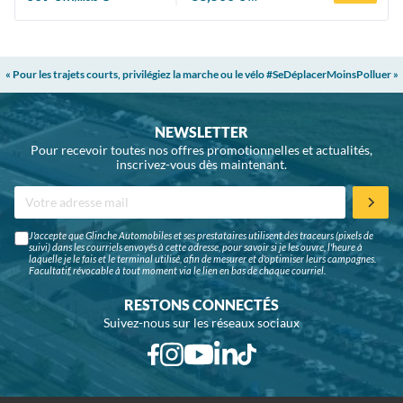
« Pour les trajets courts, privilégiez la marche ou le vélo #SeDéplacerMoinsPolluer »
NEWSLETTER
Pour recevoir toutes nos offres promotionnelles et actualités,
inscrivez-vous dès maintenant.
J'accepte que Glinche Automobiles et ses prestataires utilisent des traceurs (pixels de
suivi) dans les courriels envoyés à cette adresse, pour savoir si je les ouvre, l'heure à
laquelle je le fais et le terminal utilisé, afin de mesurer et d'optimiser leurs campagnes.
Facultatif, révocable à tout moment via le lien en bas de chaque courriel.
RESTONS CONNECTÉS
Suivez-nous sur les réseaux sociaux