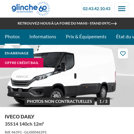
02.43.42.10.43
OUVERT TOUT L'ÉTÉ
RETROUVEZ-NOUS À LA FOIRE DU MANS - STAND 097C
Photos
Informations
Prix & Équipements
État du 
EN ARRIVAGE
OFFRE CRÉDIT BAIL
PHOTOS NON CONTRACTUELLES
1 / 3
IVECO DAILY
35S14 140ch 12m³
Réf. 46391 - GLI00046391