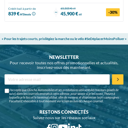
65,505 €
Crédit bail à partir de
HT
-30%
ou
839 €
45,900 €
HT/mois
HT
« Pour les trajets courts, privilégiez la marche ou le vélo #SeDéplacerMoinsPolluer »
NEWSLETTER
Pour recevoir toutes nos offres promotionnelles et actualités,
inscrivez-vous dès maintenant.
J'accepte que Glinche Automobiles et ses prestataires utilisent des traceurs (pixels de
suivi) dans les courriels envoyés à cette adresse, pour savoir si je les ouvre, l'heure à
laquelle je le fais et le terminal utilisé, afin de mesurer et d'optimiser leurs campagnes.
Facultatif, révocable à tout moment via le lien en bas de chaque courriel.
RESTONS CONNECTÉS
Suivez-nous sur les réseaux sociaux