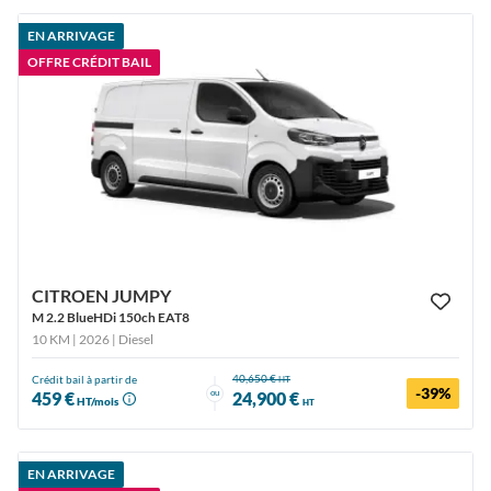
EN ARRIVAGE
OFFRE CRÉDIT BAIL
CITROEN JUMPY
M 2.2 BlueHDi 150ch EAT8
10 KM | 2026
| Diesel
40,650 €
Crédit bail à partir de
HT
-39%
ou
459 €
24,900 €
HT/mois
HT
EN ARRIVAGE