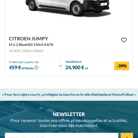
CITROEN JUMPY
M 2.2 BlueHDi 150ch EAT8
10 KM | 2026
| Diesel
40,650 €
Crédit bail à partir de
HT
-39%
ou
459 €
24,900 €
HT/mois
HT
« Pour les trajets courts, privilégiez la marche ou le vélo #SeDéplacerMoinsPolluer »
NEWSLETTER
Pour recevoir toutes nos offres promotionnelles et actualités,
inscrivez-vous dès maintenant.