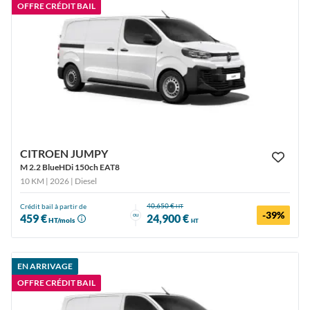
OFFRE CRÉDIT BAIL
CITROEN JUMPY
M 2.2 BlueHDi 150ch EAT8
10 KM | 2026
| Diesel
40,650 €
Crédit bail à partir de
HT
-39%
ou
459 €
24,900 €
HT/mois
HT
EN ARRIVAGE
OFFRE CRÉDIT BAIL