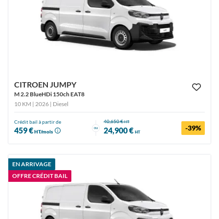
CITROEN JUMPY
M 2.2 BlueHDi 150ch EAT8
10 KM | 2026
| Diesel
40,650 €
Crédit bail à partir de
HT
-39%
ou
459 €
24,900 €
HT/mois
HT
EN ARRIVAGE
OFFRE CRÉDIT BAIL