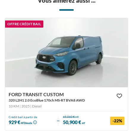
Vous aimerez aussi ...
OFFRE CRÉDIT BAIL
FORD TRANSIT CUSTOM
320 L2H1 2.0 EcoBlue 170ch MS-RT BVA8 AWD
10 KM | 2025
| Diesel
65,060 €
Crédit bail à partir de
HT
-22%
ou
929 €
50,900 €
HT/mois
HT