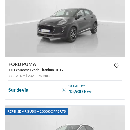
FORD PUMA
1.0 EcoBoost 125ch Titanium DCT7
77,590 KM | 2021
| Essence
28,150 €
TTC
Sur devis
ou
15,900 €
TTC
REPRISE ARGUS®️ + 2000€ OFFERTS