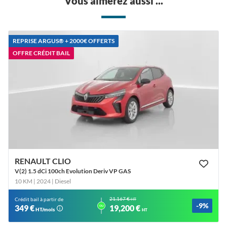
Vous aimerez aussi ...
REPRISE ARGUS®️ + 2000€ OFFERTS
OFFRE CRÉDIT BAIL
RENAULT CLIO
V(2) 1.5 dCi 100ch Evolution Deriv VP GAS
10 KM | 2024
| Diesel
21,167 €
Crédit bail à partir de
HT
-9%
ou
349 €
19,200 €
HT/mois
HT