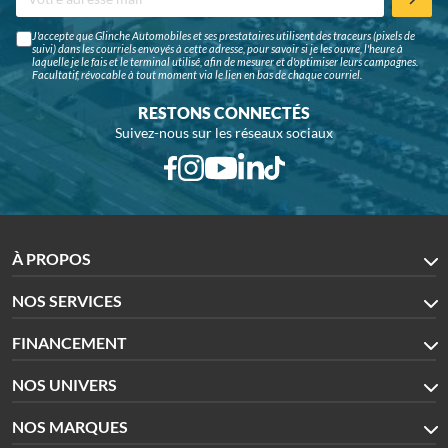
J'accepte que Glinche Automobiles et ses prestataires utilisent des traceurs (pixels de
suivi) dans les courriels envoyés à cette adresse, pour savoir si je les ouvre, l'heure à
laquelle je le fais et le terminal utilisé, afin de mesurer et d'optimiser leurs campagnes.
Facultatif, révocable à tout moment via le lien en bas de chaque courriel.
RESTONS CONNECTÉS
Suivez-nous sur les réseaux sociaux
À PROPOS
NOS SERVICES
FINANCEMENT
NOS UNIVERS
NOS MARQUES