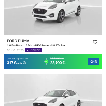
FORD PUMA
1.0 EcoBoost 125ch mHEV Powershift ST-Line
10 KM | 2025
HYBRIDE
31,340 €
LOA sans apport dès
TTC
-24%
ou
317 €
23,900 €
/mois
TTC