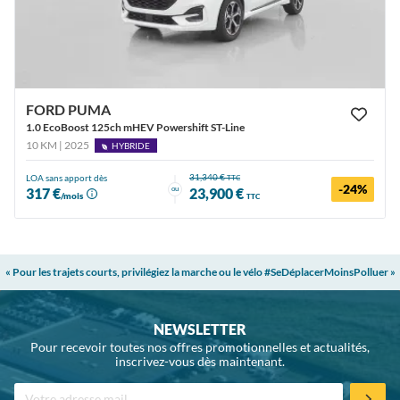
FORD PUMA
1.0 EcoBoost 125ch mHEV Powershift ST-Line
10 KM | 2025
HYBRIDE
31,340 €
LOA sans apport dès
TTC
-24%
ou
317 €
23,900 €
/mois
TTC
« Pour les trajets courts, privilégiez la marche ou le vélo #SeDéplacerMoinsPolluer »
NEWSLETTER
Pour recevoir toutes nos offres promotionnelles et actualités,
inscrivez-vous dès maintenant.