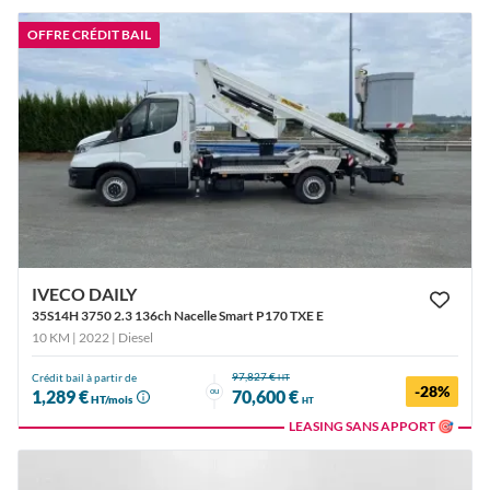
OFFRE CRÉDIT BAIL
IVECO DAILY
35S14H 3750 2.3 136ch Nacelle Smart P170 TXE E
10 KM | 2022
| Diesel
97,827 €
Crédit bail à partir de
HT
-28%
ou
1,289 €
70,600 €
HT/mois
HT
LEASING SANS APPORT 🎯