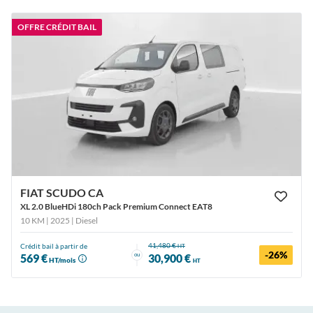
OFFRE CRÉDIT BAIL
FIAT SCUDO CA
XL 2.0 BlueHDi 180ch Pack Premium Connect EAT8
10 KM | 2025
| Diesel
41,480 €
Crédit bail à partir de
HT
-26%
ou
569 €
30,900 €
HT/mois
HT