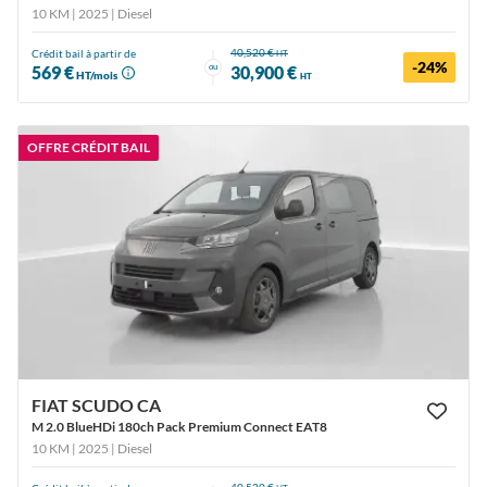
10 KM | 2025
| Diesel
40,520 €
Crédit bail à partir de
HT
-24%
ou
569 €
30,900 €
HT/mois
HT
OFFRE CRÉDIT BAIL
FIAT SCUDO CA
M 2.0 BlueHDi 180ch Pack Premium Connect EAT8
10 KM | 2025
| Diesel
40,520 €