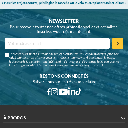
« Pour les trajets courts, privilégiez la marche ou le vélo #SeDéplacerMoinsPolluer »
NEWSLETTER
Pour recevoir toutes nos offres promotionnelles et actualités,
inscrivez-vous dès maintenant.
J'accepte que Glinche Automobiles et ses prestataires utilisent des traceurs (pixels de
suivi) dans les courriels envoyés à cette adresse, pour savoir si je les ouvre, l'heure à
laquelle je le fais et le terminal utilisé, afin de mesurer et d'optimiser leurs campagnes.
Facultatif, révocable à tout moment via le lien en bas de chaque courriel.
RESTONS CONNECTÉS
Suivez-nous sur les réseaux sociaux
À PROPOS