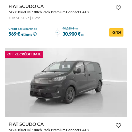
FIAT SCUDO CA
M 2.0 BlueHDi 180ch Pack Premium Connect EAT8
10 KM | 2025
| Diesel
40,520 €
Crédit bail à partir de
HT
-24%
ou
569 €
30,900 €
HT/mois
HT
OFFRE CRÉDIT BAIL
FIAT SCUDO CA
M 2.0 BlueHDi 180ch Pack Premium Connect EAT8