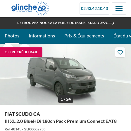
02.43.42.10.43
OUVERT TOUT L'ÉTÉ
RETROUVEZ-NOUS À LA FOIRE DU MANS - STAND 097C
Photos
Informations
Prix & Équipements
État du 
OFFRE CRÉDIT BAIL
1 / 24
FIAT SCUDO CA
III XL 2.0 BlueHDi 180ch Pack Premium Connect EAT8
Réf. 48143 - GLI00002935