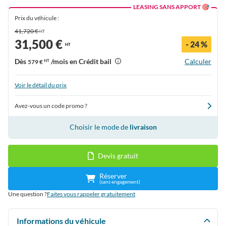
LEASING SANS APPORT 🎯
Prix du véhicule :
41,720 €
HT
31,500 €
- 24 %
HT
Dès
/mois en Crédit bail
Calculer
579 €
HT
Voir le détail du prix
Avez-vous un code promo ?
Choisir le mode de
livraison
Devis gratuit
Réserver
(sans engagement)
Une question ?
Faites vous rappeler gratuitement
Informations du véhicule