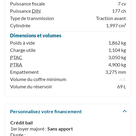
Puissance fiscale
7 cv
Puissance
DIN
177 ch
Type de transmission
Traction avant
Cylindrée
1,997 cm³
Dimensions et volumes
Poids à vide
1,862 kg
Charge utile
1,104 kg
PTAC
3,050 kg
PTRA
4,900 kg
Empattement
3,275 mm
Volume du coffre minimum
n/c
Volume du réservoir
69 L
Personnalisez votre financement
Crédit bail
1er loyer majoré :
Sans apport
Durée :