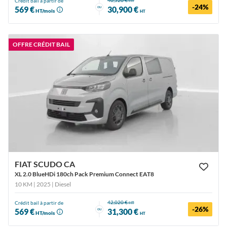
Crédit bail à partir de
HT
-24%
ou
569 €
30,900 €
HT/mois
HT
OFFRE CRÉDIT BAIL
FIAT SCUDO CA
XL 2.0 BlueHDi 180ch Pack Premium Connect EAT8
10 KM | 2025
| Diesel
42,020 €
Crédit bail à partir de
HT
-26%
ou
569 €
31,300 €
HT/mois
HT