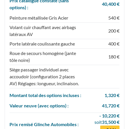
Prix catalogue constaté (sans
40,400 €
options) :
Peinture métallisée Gris Acier
540 €
Volant cuir chauffant avec airbags
200 €
latéraux AV
Porte latérale coulissante gauche
400 €
Roue de secours homogène (jante
180 €
tôle noire)
Siège passager individuel avec
accoudoir (configuration 2 places
AV) Réglages: longueur, inclinaison.
Montant total des options incluses :
1,320 €
Valeur neuve (avec options) :
41,720 €
- 10,220 €
soit
31,500 €
Prix
remisé
Glinche Automobiles :