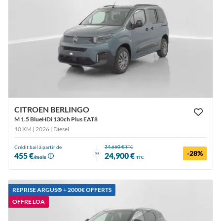
CITROEN BERLINGO
M 1.5 BlueHDi 130ch Plus EAT8
10 KM | 2026
| Diesel
34,660 €
Crédit bail à partir de
TTC
-28%
ou
455 €
24,900 €
/mois
TTC
REPRISE ARGUS®️ + 2000€ OFFERTS
OFFRE LOA