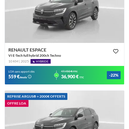
RENAULT ESPACE
VI E-Tech full hybrid 200ch Techno
10 KM | 2025
HYBRIDE
47,450 €
LOA sans apport dès
TTC
-22%
ou
559 €
36,900 €
/mois
TTC
REPRISE ARGUS®️ + 2000€ OFFERTS
OFFRE LOA