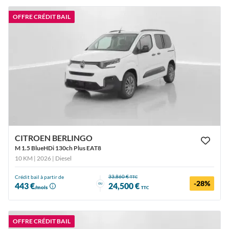
OFFRE CRÉDIT BAIL
CITROEN BERLINGO
M 1.5 BlueHDi 130ch Plus EAT8
10 KM | 2026
| Diesel
33,860 €
Crédit bail à partir de
TTC
-28%
ou
443 €
24,500 €
/mois
TTC
OFFRE CRÉDIT BAIL