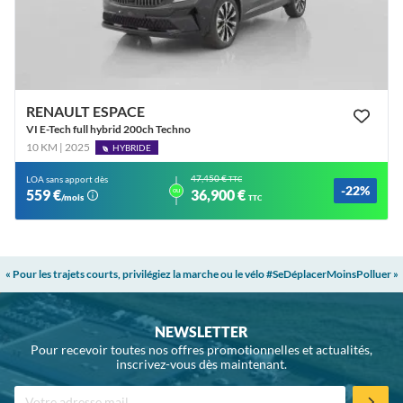
RENAULT ESPACE
VI E-Tech full hybrid 200ch Techno
10 KM | 2025
HYBRIDE
47,450 €
LOA sans apport dès
TTC
-22%
ou
559 €
36,900 €
/mois
TTC
« Pour les trajets courts, privilégiez la marche ou le vélo #SeDéplacerMoinsPolluer »
NEWSLETTER
Pour recevoir toutes nos offres promotionnelles et actualités,
inscrivez-vous dès maintenant.