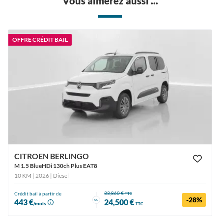
Vous aimerez aussi ...
OFFRE CRÉDIT BAIL
CITROEN BERLINGO
M 1.5 BlueHDi 130ch Plus EAT8
10 KM | 2026
| Diesel
33,860 €
Crédit bail à partir de
TTC
-28%
ou
443 €
24,500 €
/mois
TTC