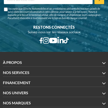
J'accepte que Glinche Automobiles et ses prestataires utilisent des traceurs (pixels de
suivi) dans les courriels envoyés à cette adresse, pour savoir si je les ouvre, l'heure à
laquelle je le fais et le terminal utilisé, afin de mesurer et d'optimiser leurs campagnes.
Facultatif, révocable à tout moment via le lien en bas de chaque courriel.
RESTONS CONNECTÉS
Suivez-nous sur les réseaux sociaux
À PROPOS
NOS SERVICES
FINANCEMENT
NOS UNIVERS
NOS MARQUES