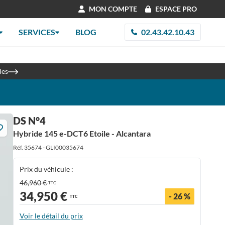
MON COMPTE
ESPACE PRO
SERVICES
BLOG
02.43.42.10.43
re 2026
les
DS N°4
Hybride 145 e-DCT6 Etoile - Alcantara
Réf. 35674 - GLI00035674
Prix du véhicule :
46,960 €
TTC
34,950 €
- 26 %
TTC
Voir le détail du prix