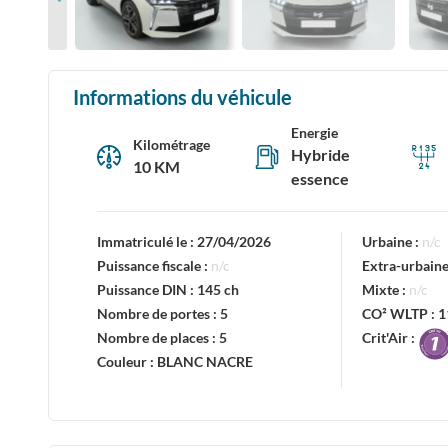
Informations du véhicule
Energie
Kilométrage
Hybride
10 KM
essence
Immatriculé le :
27/04/2026
Urbaine :
n/c
Puissance fiscale :
n/c
Extra-urbaine
Puissance DIN :
145 ch
Mixte :
n/c
Nombre de portes :
5
CO² WLTP :
1
Nombre de places :
5
Crit'Air :
Couleur :
BLANC NACRE