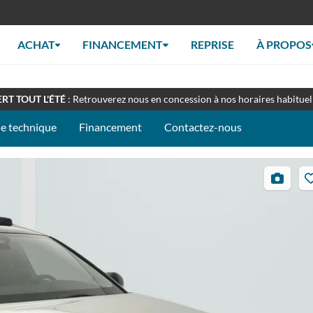
ACHAT
FINANCEMENT
REPRISE
À PROPOS
EZ-NOUS À LA FOIRE DU MANS - STAND 097C
: du 10 au 14 septemb
RT TOUT L'ÉTÉ
: Retrouverez nous en concession à nos horaires habituel
he technique
Financement
Contactez-nous
27
photos