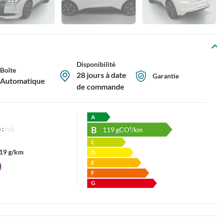
Disponibilité
Boîte
28 jours à date
Garantie
Automatique
de commande
A
B
 :
n/c
119
gCO²/km
C
19 g/km
D
E
F
G