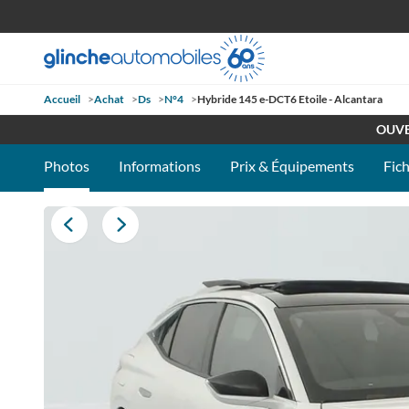
Accueil
>
Achat
>
Ds
>
N°4
>
Hybride 145 e-DCT6 Etoile - Alcantara
RETROUV
OUVE
Photos
Informations
Prix & Équipements
Fic