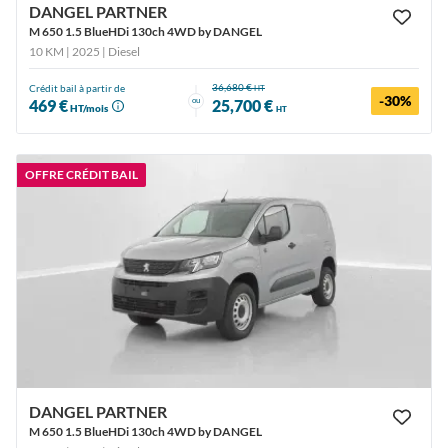
DANGEL PARTNER
M 650 1.5 BlueHDi 130ch 4WD by DANGEL
10 KM | 2025
| Diesel
36,680 €
Crédit bail à partir de
HT
-30%
ou
469 €
25,700 €
HT/mois
HT
OFFRE CRÉDIT BAIL
DANGEL PARTNER
M 650 1.5 BlueHDi 130ch 4WD by DANGEL