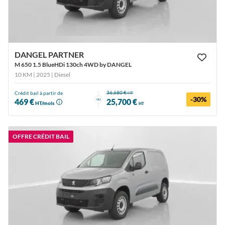
DANGEL PARTNER
M 650 1.5 BlueHDi 130ch 4WD by DANGEL
10 KM | 2025
| Diesel
36,680 €
Crédit bail à partir de
HT
-30%
ou
469 €
25,700 €
HT/mois
HT
OFFRE CRÉDIT BAIL