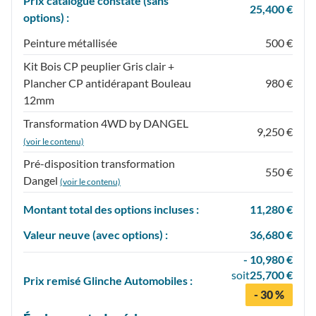
Prix catalogue constaté (sans
25,400 €
options) :
Peinture métallisée
500 €
Kit Bois CP peuplier Gris clair +
Plancher CP antidérapant Bouleau
980 €
12mm
Transformation 4WD by DANGEL
9,250 €
(voir le contenu)
Pré-disposition transformation
550 €
Dangel
(voir le contenu)
Montant total des options incluses :
11,280 €
Valeur neuve (avec options) :
36,680 €
- 10,980 €
soit
25,700 €
Prix
remisé
Glinche Automobiles :
- 30 %