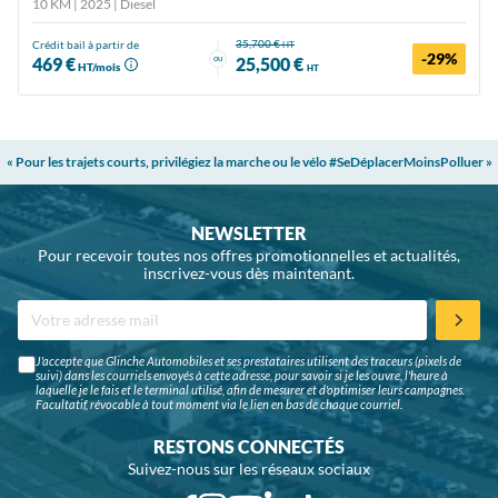
10 KM | 2025
| Diesel
35,700 €
Crédit bail à partir de
HT
-29%
ou
469 €
25,500 €
HT/mois
HT
« Pour les trajets courts, privilégiez la marche ou le vélo #SeDéplacerMoinsPolluer »
NEWSLETTER
Pour recevoir toutes nos offres promotionnelles et actualités,
inscrivez-vous dès maintenant.
J'accepte que Glinche Automobiles et ses prestataires utilisent des traceurs (pixels de
suivi) dans les courriels envoyés à cette adresse, pour savoir si je les ouvre, l'heure à
laquelle je le fais et le terminal utilisé, afin de mesurer et d'optimiser leurs campagnes.
Facultatif, révocable à tout moment via le lien en bas de chaque courriel.
RESTONS CONNECTÉS
Suivez-nous sur les réseaux sociaux