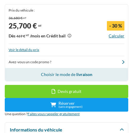
Prix du véhicule :
36,680 €
HT
25,700 €
- 30 %
HT
Dès
/mois en Crédit bail
Calculer
469 €
HT
Voir le détail du prix
Avez-vous un code promo ?
Choisir le mode de
livraison
Devis gratuit
Réserver
(sans engagement)
Une question ?
Faites vous rappeler gratuitement
Informations du véhicule