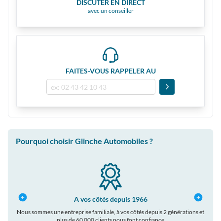
DISCUTER EN DIRECT
avec un conseiller
FAITES-VOUS RAPPELER AU
Pourquoi choisir Glinche Automobiles ?
A vos côtés depuis 1966
Nous sommes une entreprise familiale, à vos côtés depuis 2 générations et
plus de 60 000 clients nous font confiance
auto