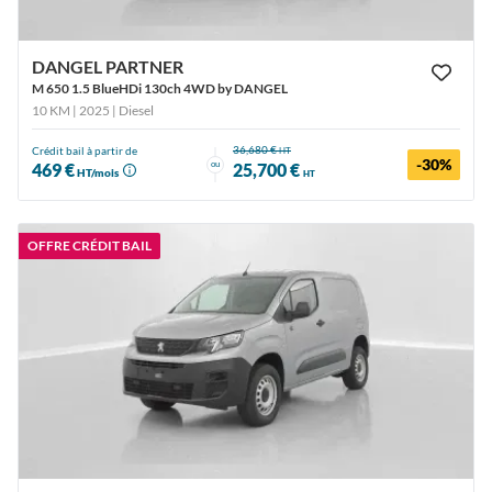
DANGEL PARTNER
M 650 1.5 BlueHDi 130ch 4WD by DANGEL
10 KM | 2025
| Diesel
36,680 €
Crédit bail à partir de
HT
-30%
ou
469 €
25,700 €
HT/mois
HT
OFFRE CRÉDIT BAIL