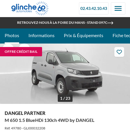
02.43.42.10.43
OUVERT TOUT L'ÉTÉ
RETROUVEZ-NOUS À LA FOIRE DU MANS - STAND 097C
Photos
Informations
Prix & Équipements
Fiche te
OFFRE CRÉDIT BAIL
1 / 23
DANGEL PARTNER
M 650 1.5 BlueHDi 130ch 4WD by DANGEL
Réf. 49780 - GLI00032208