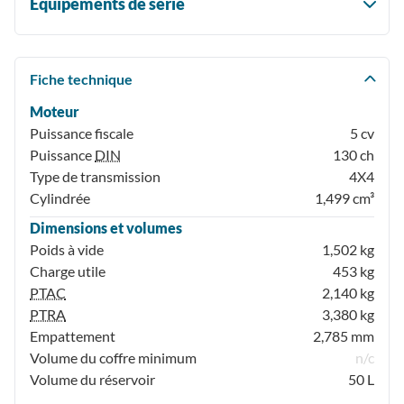
Équipements de série
Fiche technique
Moteur
Puissance fiscale
5 cv
Puissance
DIN
130 ch
Type de transmission
4X4
Cylindrée
1,499 cm³
Dimensions et volumes
Poids à vide
1,502 kg
Charge utile
453 kg
PTAC
2,140 kg
PTRA
3,380 kg
Empattement
2,785 mm
Volume du coffre minimum
n/c
Volume du réservoir
50 L