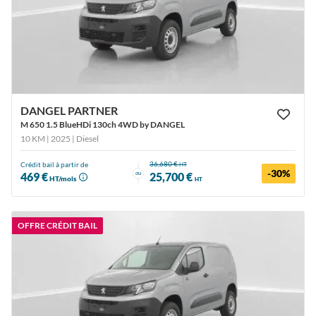
DANGEL PARTNER
M 650 1.5 BlueHDi 130ch 4WD by DANGEL
10 KM | 2025
| Diesel
36,680 €
Crédit bail à partir de
HT
-30%
ou
469 €
25,700 €
HT/mois
HT
OFFRE CRÉDIT BAIL