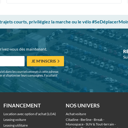
 trajets courts, privilégiez la marche ou le vélo #SeDéplacerMoi
crivez-vous dès maintenant.
R
Su
JE M'INSCRIS
ivi) dans les courriels envoyés à cette adresse,
surer et d'optimiser leurs campagnes. Facultatif,
FINANCEMENT
NOS UNIVERS
Location avec option d'achat (LOA)
Achat voiture
Leasing voiture
Citadine
 - 
Berline
 - 
Break
 - 
Monospace
 - 
SUV & Tout-terrain
 - 
Leasing utilitaire