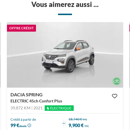
Vous aimerez aussi ...
OFFRE CRÉDIT
DACIA SPRING
ELECTRIC 45ch Confort Plus
39,872 KM | 2021
ÉLECTRIQUE
18,740 €
Crédit à partir de
TTC
ou
99 €
9,900 €
/mois
TTC