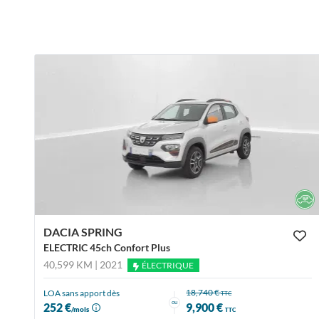
DACIA SPRING
ELECTRIC 45ch Confort Plus
40,599 KM | 2021
ÉLECTRIQUE
18,740 €
LOA sans apport dès
TTC
ou
252 €
9,900 €
/mois
TTC