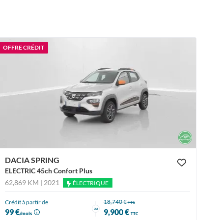
OFFRE CRÉDIT
DACIA SPRING
ELECTRIC 45ch Confort Plus
62,869 KM | 2021
ÉLECTRIQUE
18,740 €
Crédit à partir de
TTC
ou
99 €
9,900 €
/mois
TTC