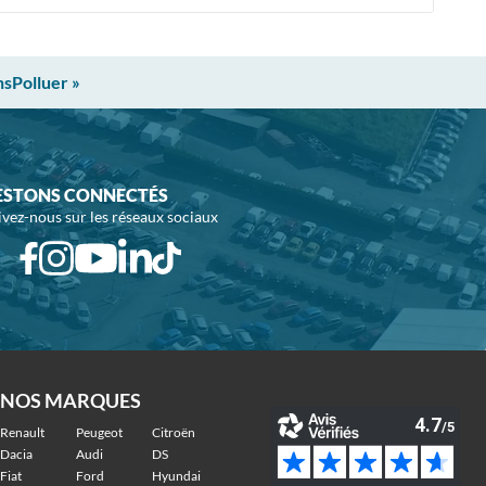
nsPolluer »
ESTONS CONNECTÉS
ivez-nous sur les réseaux sociaux
NOS MARQUES
Renault
Peugeot
Citroën
Dacia
Audi
DS
Fiat
Ford
Hyundai