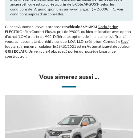
ancien véhicule est calculée à partir de la Côte ARGUS®️ (selon les
conditions de l’Argus disponibles sur www.largus.fr) + 2 000€ TTC. Voir
conditions auprès d’un conseiller.
Glinche Automobiles vous propose ce
véhicule 56913KM
Dacia Spring
-
ELECTRIC 45ch Confort Plus au prix de 9900€
, ou bien en location avec option
d'achat (LOA) à partir de 99€
. Différentes options de financement s'offrent à
vous : achat comptant, crédit classique, LOA, LLD, crédit-bail. Ce modèle
Suv /
tout terrain
mis en circulation le 26/10/2021 est en
Automatique
et de couleur
GRIS ECLAIR
. Un véhicule 4 places et 5 portes qui possède la garantie
constructeur.
Vous aimerez aussi ...