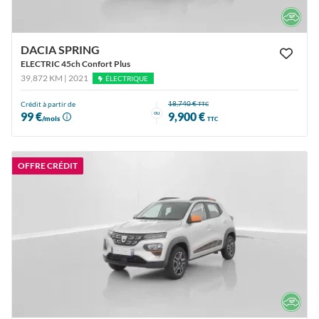
DACIA SPRING
ELECTRIC 45ch Confort Plus
39,872 KM | 2021
ÉLECTRIQUE
18,740 €
Crédit à partir de
TTC
ou
99 €
9,900 €
/mois
TTC
OFFRE CRÉDIT