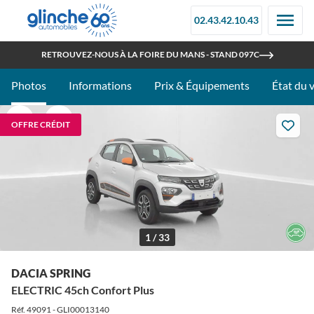
02.43.42.10.43
OUVERT TOUT L'ÉTÉ
RETROUVEZ-NOUS À LA FOIRE DU MANS - STAND 097C
Photos
Informations
Prix & Équipements
État du 
OFFRE CRÉDIT
1 / 33
DACIA SPRING
ELECTRIC 45ch Confort Plus
Réf. 49091 - GLI00013140