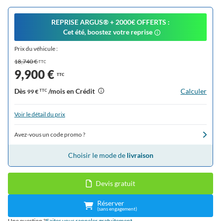
REPRISE ARGUS®️ + 2000€ OFFERTS :
Cet été, boostez votre reprise
Prix du véhicule :
18,740 €
TTC
9,900 €
TTC
Dès
/mois en Crédit
Calculer
99 €
TTC
Voir le détail du prix
Avez-vous un code promo ?
Choisir le mode de
livraison
Devis gratuit
Réserver
(sans engagement)
Une question ?
Faites vous rappeler gratuitement