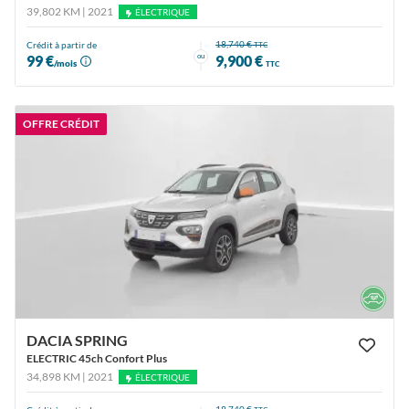
39,802 KM | 2021
ÉLECTRIQUE
18,740 €
Crédit à partir de
TTC
ou
99 €
9,900 €
/mois
TTC
OFFRE CRÉDIT
DACIA SPRING
ELECTRIC 45ch Confort Plus
34,898 KM | 2021
ÉLECTRIQUE