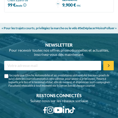
18,740 €
Crédit à partir de
TTC
ou
99 €
9,900 €
/mois
TTC
« Pour les trajets courts, privilégiez la marche ou le vélo #SeDéplacerMoinsPolluer »
NEWSLETTER
Pour recevoir toutes nos offres promotionnelles et actualités,
inscrivez-vous dès maintenant.
J'accepte que Glinche Automobiles et ses prestataires utilisent des traceurs (pixels de
suivi) dans les courriels envoyés à cette adresse, pour savoir si je les ouvre, l'heure à
laquelle je le fais et le terminal utilisé, afin de mesurer et d'optimiser leurs campagnes.
Facultatif, révocable à tout moment via le lien en bas de chaque courriel.
RESTONS CONNECTÉS
Suivez-nous sur les réseaux sociaux