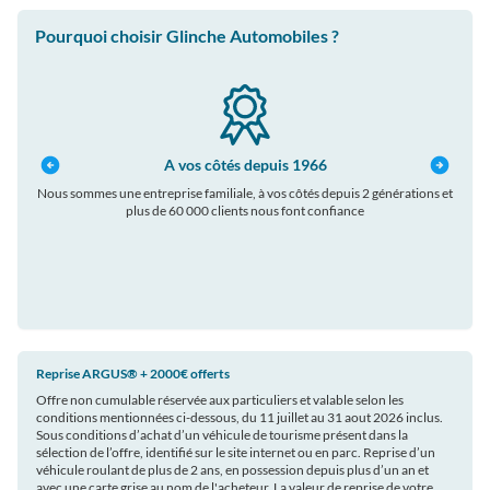
Pourquoi choisir Glinche Automobiles ?
A vos côtés depuis 1966
Nous sommes une entreprise familiale, à vos côtés depuis 2 générations et
plus de 60 000 clients nous font confiance
auto
Reprise ARGUS®️ + 2000€ offerts
Offre non cumulable réservée aux particuliers et valable selon les
conditions mentionnées ci-dessous, du 11 juillet au 31 aout 2026 inclus.
Sous conditions d’achat d’un véhicule de tourisme présent dans la
sélection de l’offre, identifié sur le site internet ou en parc. Reprise d’un
véhicule roulant de plus de 2 ans, en possession depuis plus d’un an et
avec une carte grise au nom de l'acheteur. La valeur de reprise de votre