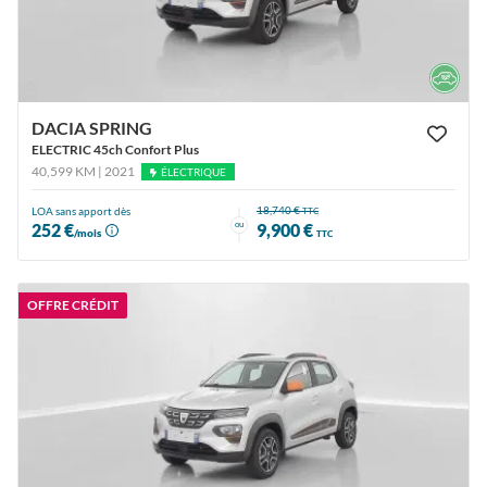
DACIA SPRING
ELECTRIC 45ch Confort Plus
40,599 KM | 2021
ÉLECTRIQUE
18,740 €
LOA sans apport dès
TTC
ou
252 €
9,900 €
/mois
TTC
OFFRE CRÉDIT