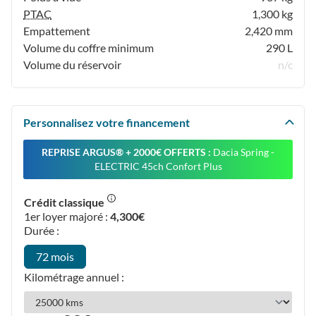
PTAC
1,300 kg
Empattement
2,420 mm
Volume du coffre minimum
290 L
Volume du réservoir
n/c
Personnalisez votre financement
REPRISE ARGUS®️ + 2000€ OFFERTS :
Dacia Spring -
ELECTRIC 45ch Confort Plus
Crédit classique
1er loyer majoré :
4,300€
Durée :
72 mois
Kilométrage annuel :