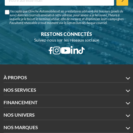
J'accepte que Glinche Automobiles et ses prestataires utilisent des traceurs (pixels de
suivi) dans les courriels envoyés à cette adresse, pour savoir si je les ouvre, l'heure à
laquelle je le fais et le terminal utilisé, afin de mesurer et d'optimiser leurs campagnes.
Facultatif, révocable à tout moment via le lien en bas de chaque courriel.
RESTONS CONNECTÉS
Suivez-nous sur les réseaux sociaux
À PROPOS
NOS SERVICES
FINANCEMENT
NOS UNIVERS
NOS MARQUES