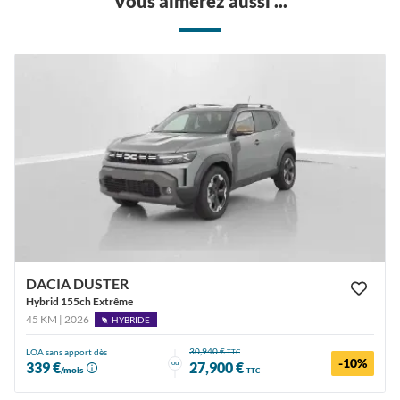
Vous aimerez aussi ...
DACIA DUSTER
Hybrid 155ch Extrême
45 KM | 2026
HYBRIDE
30,940 €
LOA sans apport dès
TTC
-10%
ou
339 €
27,900 €
/mois
TTC