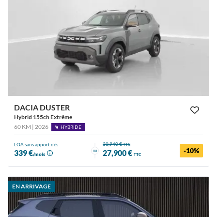
DACIA DUSTER
Hybrid 155ch Extrême
60 KM | 2026
HYBRIDE
30,940 €
LOA sans apport dès
TTC
-10%
ou
339 €
27,900 €
/mois
TTC
EN ARRIVAGE