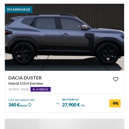
EN ARRIVAGE
DACIA DUSTER
Hybrid 155ch Extrême
10 KM | 2026
HYBRIDE
30,740 €
LOA sans apport dès
TTC
-9%
ou
340 €
27,900 €
/mois
TTC