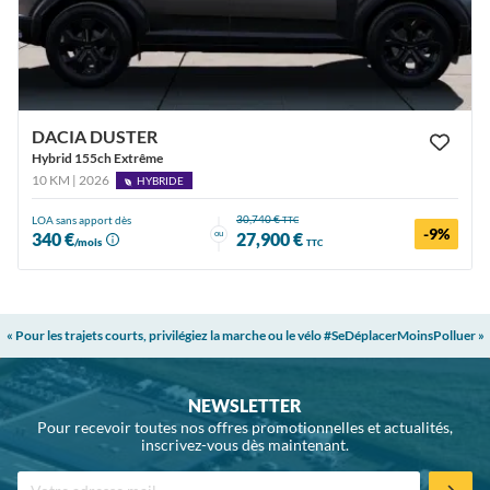
DACIA DUSTER
Hybrid 155ch Extrême
10 KM | 2026
HYBRIDE
30,740 €
LOA sans apport dès
TTC
-9%
ou
340 €
27,900 €
/mois
TTC
« Pour les trajets courts, privilégiez la marche ou le vélo #SeDéplacerMoinsPolluer »
NEWSLETTER
Pour recevoir toutes nos offres promotionnelles et actualités,
inscrivez-vous dès maintenant.