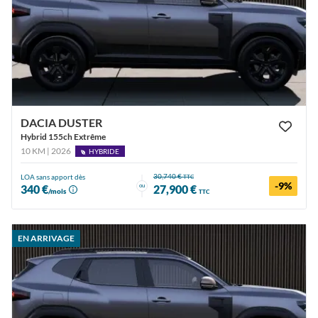
DACIA DUSTER
Hybrid 155ch Extrême
10 KM | 2026
HYBRIDE
30,740 €
LOA sans apport dès
TTC
-9%
ou
340 €
27,900 €
/mois
TTC
EN ARRIVAGE