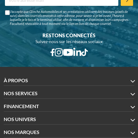
J'accepte que Glinche Automobiles et ses prestataires utilisent des traceurs (pixels de
suivi) dans les courriels envoyés à cette adresse, pour savoir si je les ouvre, l'heure à
laquelle je le fais et le terminal utilisé, afin de mesurer et d'optimiser leurs campagnes.
Facultatif, révocable à tout moment via le lien en bas de chaque courriel.
RESTONS CONNECTÉS
Suivez-nous sur les réseaux sociaux
À PROPOS
NOS SERVICES
FINANCEMENT
NOS UNIVERS
NOS MARQUES