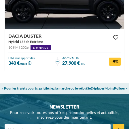
DACIA DUSTER
Hybrid 155ch Extrême
10 KM | 2026
HYBRIDE
30,740 €
LOA sans apport dès
TTC
-9%
ou
340 €
27,900 €
/mois
TTC
« Pour les trajets courts, privilégiez la marche ou le vélo #SeDéplacerMoinsPolluer »
NEWSLETTER
Pour recevoir toutes nos offres promotionnelles et actualités,
inscrivez-vous dès maintenant.