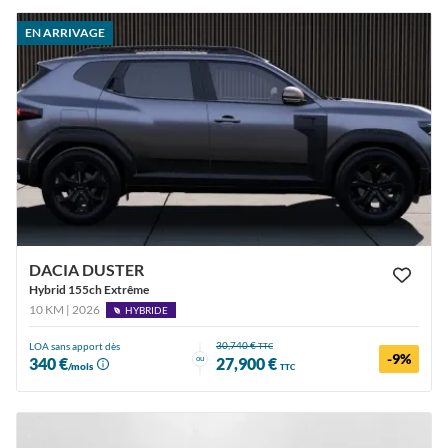
EN ARRIVAGE
DACIA DUSTER
Hybrid 155ch Extrême
10 KM | 2026
HYBRIDE
30,740 €
LOA sans apport dès
TTC
-9%
ou
340 €
27,900 €
/mois
TTC