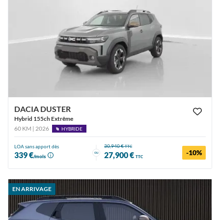
DACIA DUSTER
Hybrid 155ch Extrême
60 KM | 2026
HYBRIDE
30,940 €
LOA sans apport dès
TTC
-10%
ou
339 €
27,900 €
/mois
TTC
EN ARRIVAGE