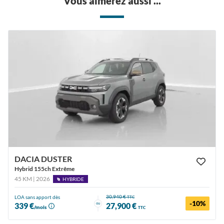
Vous aimerez aussi ...
DACIA DUSTER
Hybrid 155ch Extrême
45 KM | 2026
HYBRIDE
30,940 €
LOA sans apport dès
TTC
-10%
ou
339 €
27,900 €
/mois
TTC