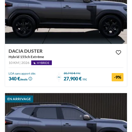
DACIA DUSTER
Hybrid 155ch Extrême
10 KM | 2026
HYBRIDE
30,740 €
LOA sans apport dès
TTC
-9%
ou
340 €
27,900 €
/mois
TTC
EN ARRIVAGE