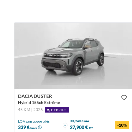
DACIA DUSTER
Hybrid 155ch Extrême
45 KM | 2026
HYBRIDE
30,940 €
LOA sans apport dès
TTC
-10%
ou
339 €
27,900 €
/mois
TTC