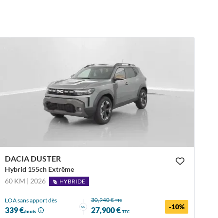
DACIA DUSTER
Hybrid 155ch Extrême
60 KM | 2026
HYBRIDE
30,940 €
LOA sans apport dès
TTC
-10%
ou
339 €
27,900 €
/mois
TTC