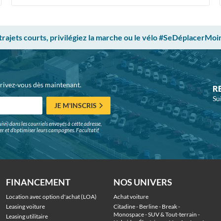
 trajets courts, privilégiez la marche ou le vélo #SeDéplacerMoi
crivez-vous dès maintenant.
R
Su
JE M'INSCRIS
ivi) dans les courriels envoyés à cette adresse,
surer et d'optimiser leurs campagnes. Facultatif,
FINANCEMENT
NOS UNIVERS
Location avec option d'achat (LOA)
Achat voiture
Leasing voiture
Citadine
 - 
Berline
 - 
Break
 - 
Monospace
 - 
SUV & Tout-terrain
 - 
Leasing utilitaire