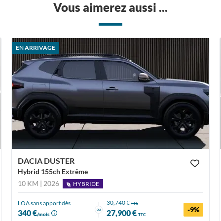
Vous aimerez aussi ...
EN ARRIVAGE
DACIA DUSTER
Hybrid 155ch Extrême
10 KM | 2026
HYBRIDE
30,740 €
LOA sans apport dès
TTC
-9%
ou
340 €
27,900 €
/mois
TTC