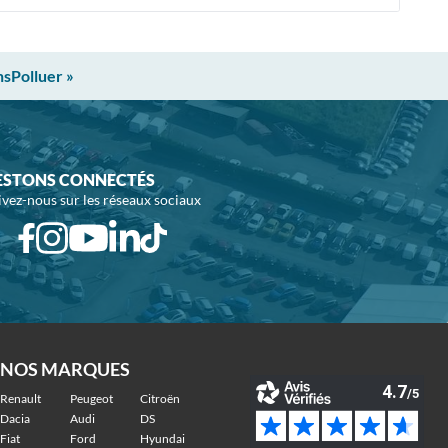
nsPolluer »
ESTONS CONNECTÉS
ivez-nous sur les réseaux sociaux
NOS MARQUES
Renault
Peugeot
Citroën
Dacia
Audi
DS
Fiat
Ford
Hyundai